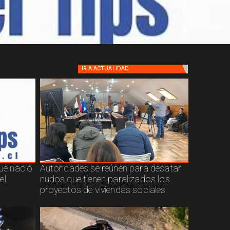
IR A
ACTUALIDAD
que nació
Autoridades se reúnen para desatar
el
nudos que tienen paralizados los
proyectos de viviendas sociales