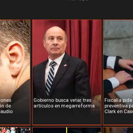
iones
Gobierno busca vetar tres
Fiscalía pide
ón de
artículos en megarreforma
preventiva p
laudio
Clark en Cas