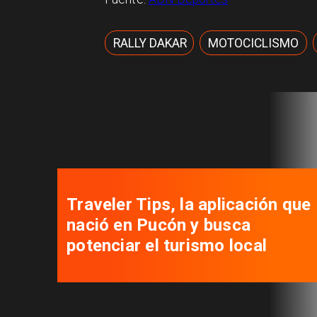
RALLY DAKAR
MOTOCICLISMO
Autoridades se reúnen para
desatar nudos que tienen
paralizados los proyectos de
viviendas sociales