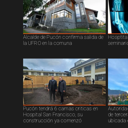
Alcalde de Pucón confirma salida de
Hosptita
la UFRO en la comuna
seminari
Pucón tendrá 6 camas criticas en
Autorida
Hospital San Francisco, su
de terce
construcción ya comenzó
ubicada 