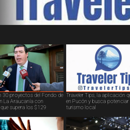
 30 proyectos del Fondo de
Traveler Tips, la aplicación 
n La Araucanía con
en Pucón y busca potenciar 
n que supera los $129
turismo local