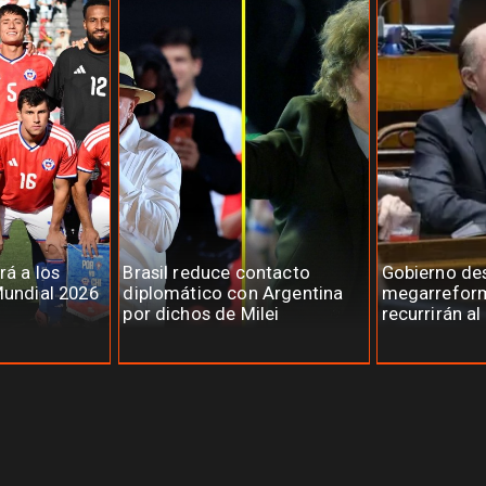
rá a los
Brasil reduce contacto
Gobierno des
Mundial 2026
diplomático con Argentina
megarreform
por dichos de Milei
recurrirán al