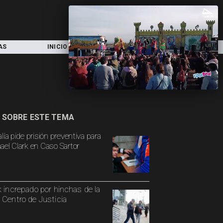
AS
INICIO
LOCAL
NACIONAL
 SOBRE ESTE TEMA
lía pide prisión preventiva para
ael Clark en Caso Sartor
k increpado por hinchas de la
 Centro de Justicia