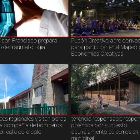
l san Francisco prepara
Pucón Creativo abre convoc
o de traumatología
para participar en el Mapeo 
Economías Creativas
des regionales visitan obras
tenencia responsable respo
ra compañía de bomberos
polémica por supuesto
en calle colo colo
apuñalamiento de perros en 
municipal