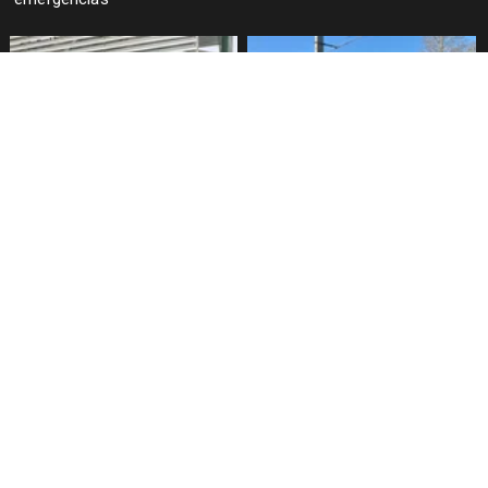
Gobiermo regional consolida
Retoma importancia proyecto
red de reciclaje en 19
de camino por la Ribera norte
comunas de la Araucanía
del lago Villarrica