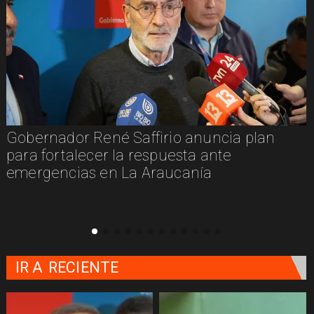
né Saffirio anuncia plan
Aprueban 30 pr
r la respuesta ante
Medios en La Ar
en La Araucanía
supera los $129
IR A
RECIENTE