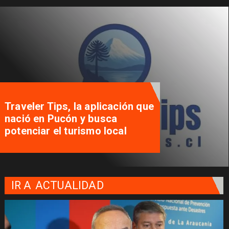
Autoridades se reúnen pa
n que
desatar nudos que tienen
paralizados los proyectos
viviendas sociales
IR A
ACTUALIDAD