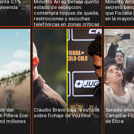
menta 0,1%
Ministro Arrau detalla quinto
Ministro Arr
vivienda
estado de excepción:
secreto banc
contempla toques de queda,
que Fiscalía 
restricciones y escuchas
en la mayorí
telefónicas en zonas críticas
ón del
Claudio Bravo baja la euforia
Senado enví
n Piñera con
sobre fichaje de Vozinha
Campillai-Fl
mil millones
de Ética