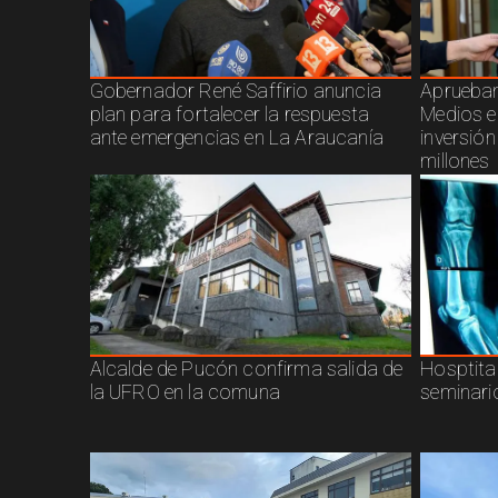
Gobernador René Saffirio anuncia
Aprueban
plan para fortalecer la respuesta
Medios e
ante emergencias en La Araucanía
inversió
millones
Alcalde de Pucón confirma salida de
Hosptita
la UFRO en la comuna
seminari