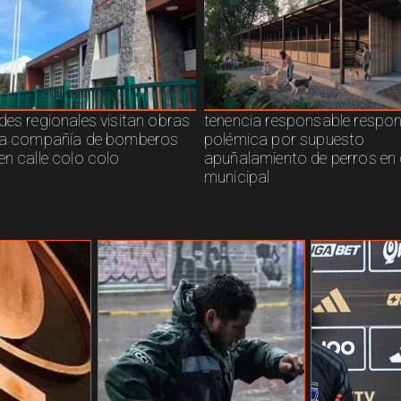
des regionales visitan obras
tenencia responsable respo
ra compañía de bomberos
polémica por supuesto
en calle colo colo
apuñalamiento de perros en 
municipal