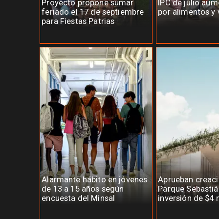
Proyecto propone sumar
IPC de julio au
feriado el 17 de septiembre
por alimentos y 
para Fiestas Patrias
Alarmante hábito en jóvenes
Aprueban creaci
de 13 a 15 años según
Parque Sebastiá
encuesta del Minsal
inversión de $4 