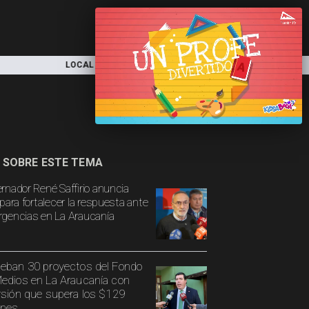
NACIONAL
DEPORTES
ECONOMÍA
 SOBRE ESTE TEMA
rnador René Saffirio anuncia
para fortalecer la respuesta ante
gencias en La Araucanía
eban 30 proyectos del Fondo
edios en La Araucanía con
rsión que supera los $129
ones