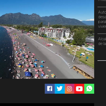
Auto
desa
para
vivi
Alca
de l