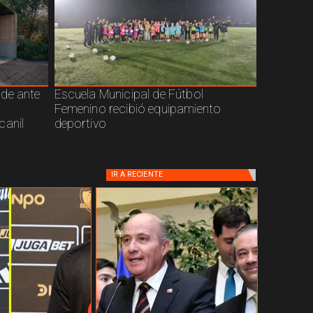
nde ante
Escuela Municipal de Fútbol
Femenino recibió equipamiento
canil
deportivo
IR A
RECIENTE