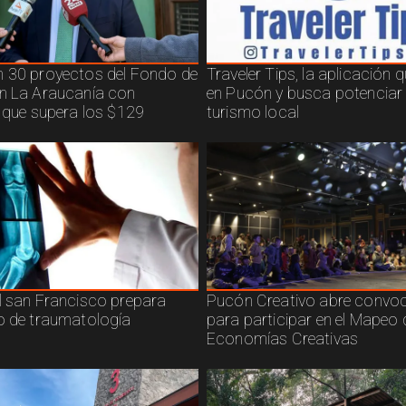
 30 proyectos del Fondo de
Traveler Tips, la aplicación 
n La Araucanía con
en Pucón y busca potenciar 
n que supera los $129
turismo local
l san Francisco prepara
Pucón Creativo abre convoc
o de traumatología
para participar en el Mapeo 
Economías Creativas