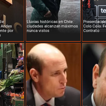
de
Lluvias históricas en Chile:
Presentació
e Andes
ciudades alcanzan máximos
Colo Colo: F
ente por
nunca vistos
Contrato
s