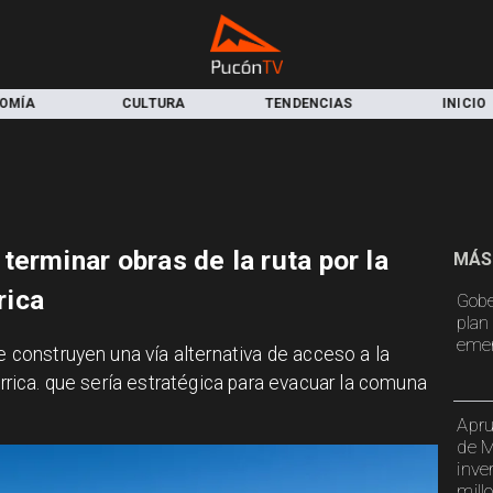
TURA
TENDENCIAS
INICIO
LOCAL
erminar obras de la ruta por la
MÁS
rica
Gobe
plan 
emer
ue construyen una vía alternativa de acceso a la
arrica. que sería estratégica para evacuar la comuna
Apru
de M
inve
mill