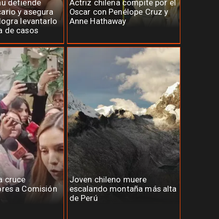
au defiende
Actriz chilena compite por el
ario y asegura
Oscar con Penélope Cruz y
logra levantarlo
Anne Hathaway
a de casos
a cruce
Joven chileno muere
ores a Comisión
escalando montaña más alta
de Perú