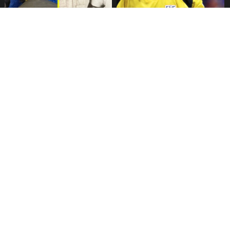
Fallece Lucy López Cruz,
Confirman fecha de llegada
primera medallista chilena en
de Vozinha a Colo Colo
Juegos Panamericanos
Inauguración Juegos
Messi habla tras derrota en
Centroamericanos y del
final del Mundial
Caribe: Horario y Canal