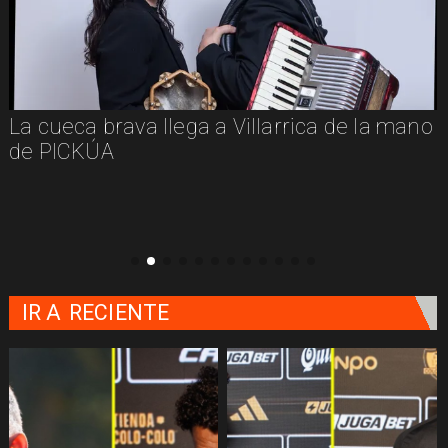
La cueca brava llega a Villarrica de la mano
Go
de PICKÚA
pa
em
IR A
RECIENTE