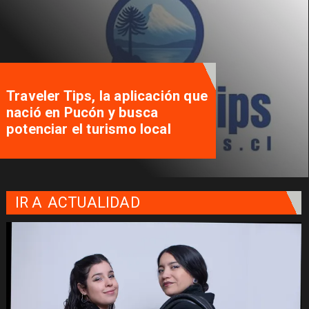
Traveler Tips, la aplicación que
nació en Pucón y busca
potenciar el turismo local
IR A
ACTUALIDAD