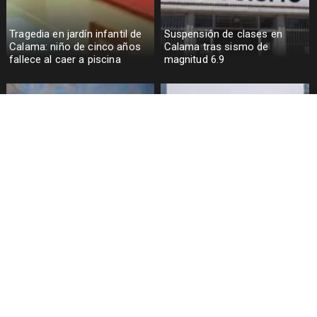
Tragedia en jardín infantil de
Suspensión de clases en
Calama: niño de cinco años
Calama tras sismo de
fallece al caer a piscina
magnitud 6.9
Plaga de ratones en Los
Pelea en colegio de
Lagos: 11 colegios con
Talcahuano deja 7 docentes
clases suspendidas
heridos y 14 adolescentes
detenidos