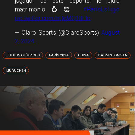
jugador de este deporte, le pidió
matrimonio💍🥰
#ParísEsTuyo
pic.twitter.com/hQeMQ18Flo
— Claro Sports (@ClaroSports)
August
2, 2024
JUEGOS OLÍMPICOS
PARÍS 2024
CHINA
BADMINTONISTA
LIU YUCHEN