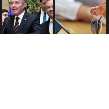
Senado aprueba mecanismo
Proyecto de Gobierno amplía
de compensación municipal
beneficio para comprar
primera vivienda: tope a 6.000
UF y 30 mil cupos