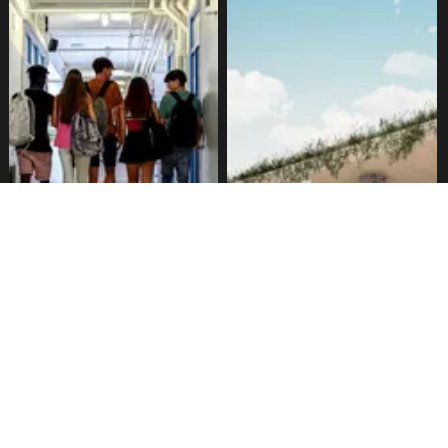
Alarmante hábito en jóvenes
Aprueban creación del Parque
de 13 a 15 años según
Sebastián Piñera con
encuesta del Minsal
inversión de $4 mil millones