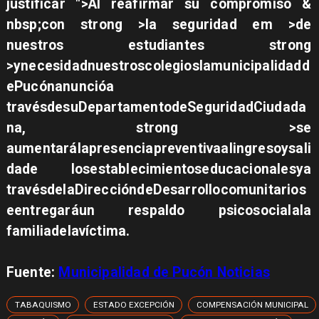
justificar ">Al reafirmar su compromiso &
nbsp;con strong >la seguridad em >de
nuestros estudiantes strong
>y
necesidad
nuestroscolegioslamunicipalidadd
ePucónanuncióa
travésdesuDepartamentodeSeguridadCiudada
na, strong >se
aumentarálapresenciapreventivaalingresoysali
dade losestablecimientoseducacionalesya
travésdelaDireccióndeDesarrollocomunitarios
eentregaráun respaldo psicosocialala
familiadelavíctima.
Fuente:
Municipalidad de Pucón Noticias
TABAQUISMO
ESTADO EXCEPCIÓN
COMPENSACIÓN MUNICIPAL