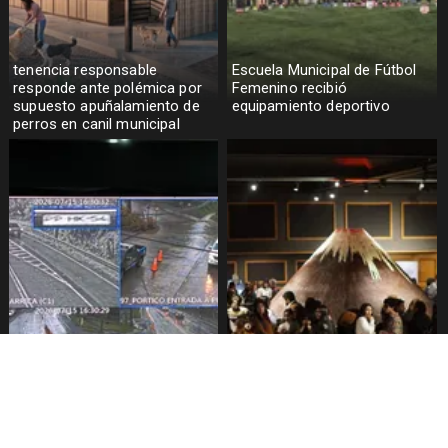
tenencia responsable
Escuela Municipal de Fútbol
responde ante polémica por
Femenino recibió
supuesto apuñalamiento de
equipamiento deportivo
perros en canil municipal
Pucón implementa pórticos
Festival del chocolate
para lectura de patentes
comienza este viernes en
Pucón