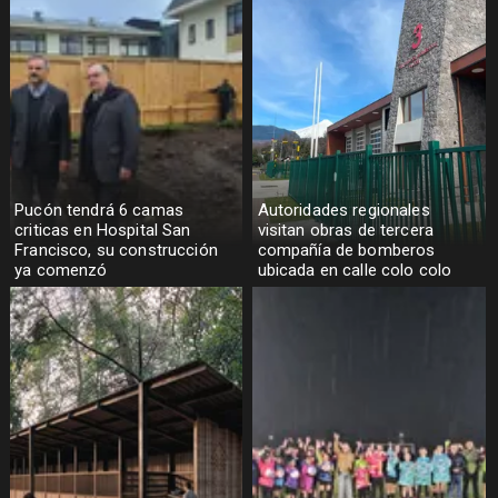
Pucón tendrá 6 camas
Autoridades regionales
criticas en Hospital San
visitan obras de tercera
Francisco, su construcción
compañía de bomberos
ya comenzó
ubicada en calle colo colo