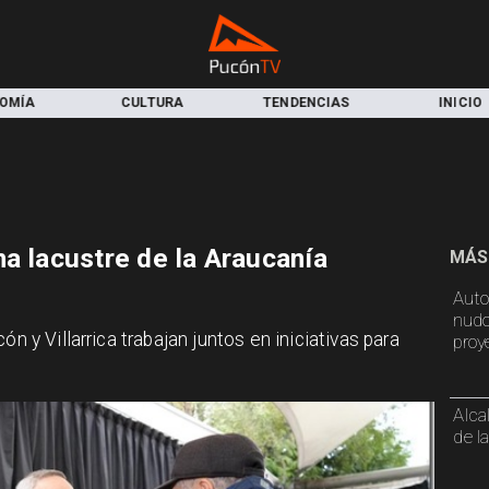
TURA
TENDENCIAS
INICIO
LOCAL
a lacustre de la Araucanía
MÁS
Auto
nudo
n y Villarrica trabajan juntos en iniciativas para
proy
Alca
de l