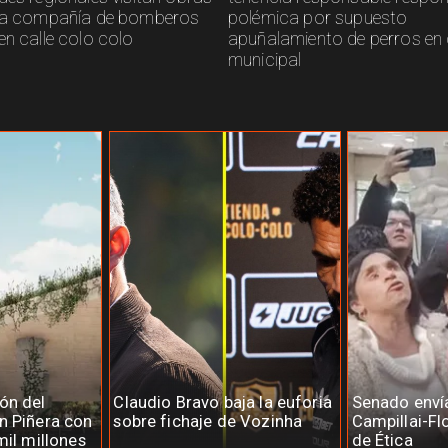
ra compañía de bomberos
polémica por supuesto
en calle colo colo
apuñalamiento de perros en 
municipal
ón del
Claudio Bravo baja la euforia
Senado enví
n Piñera con
sobre fichaje de Vozinha
Campillai-Fl
mil millones
de Ética