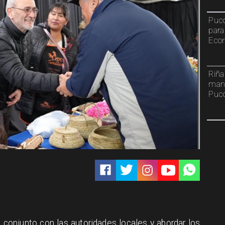
Pucó
para
Econ
Riña
mant
Puc
o conjunto con las autoridades locales y abordar los