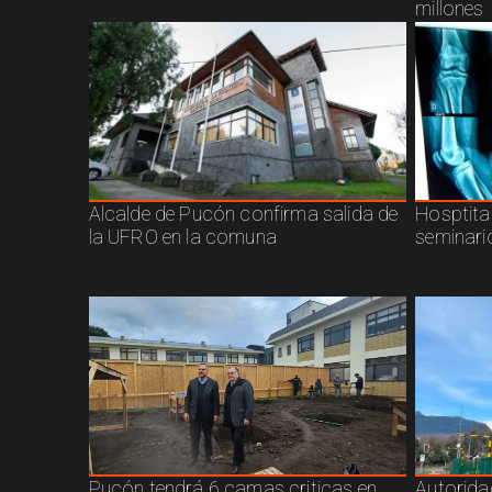
millones
Alcalde de Pucón confirma salida de
Hosptita
la UFRO en la comuna
seminari
Pucón tendrá 6 camas criticas en
Autorida