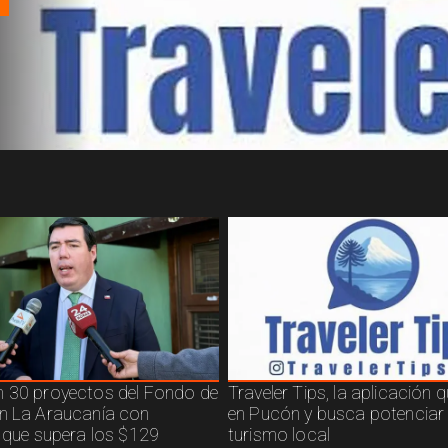
 30 proyectos del Fondo de
Traveler Tips, la aplicación 
n La Araucanía con
en Pucón y busca potenciar 
n que supera los $129
turismo local