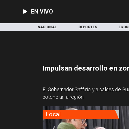
EN VIVO
ACIONAL
DEPORTES
ECONOMÍA
CUL
Impulsan desarrollo en zon
El Gobernador Saffirio y alcaldes de Pucó
potenciar la región.
Local