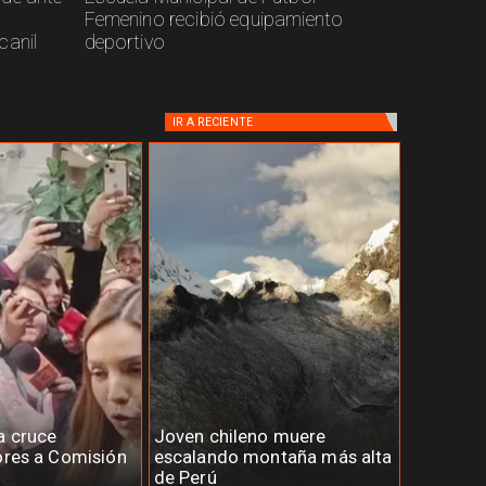
Femenino recibió equipamiento
canil
deportivo
IR A
RECIENTE
a cruce
Joven chileno muere
ores a Comisión
escalando montaña más alta
de Perú