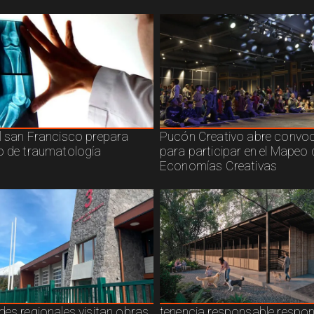
l san Francisco prepara
Pucón Creativo abre convoc
o de traumatología
para participar en el Mapeo 
Economías Creativas
des regionales visitan obras
tenencia responsable respo