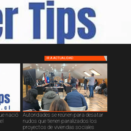
IR A
ACTUALIDAD
que nació
Autoridades se reúnen para desatar
el
nudos que tienen paralizados los
proyectos de viviendas sociales