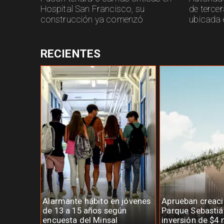
Hospital San Francisco, su
de terce
construcción ya comenzó
ubicada 
RECIENTES
Alarmante hábito en jóvenes
Aprueban creaci
de 13 a 15 años según
Parque Sebastiá
encuesta del Minsal
inversión de $4 