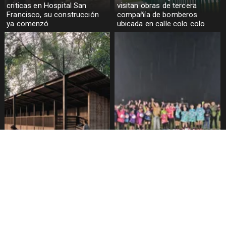
criticas en Hospital San
visitan obras de tercera
Francisco, su construcción
compañía de bomberos
ya comenzó
ubicada en calle colo colo
tenencia responsable
Escuela Municipal de Fútbol
responde ante polémica por
Femenino recibió
supuesto apuñalamiento de
equipamiento deportivo
perros en canil municipal