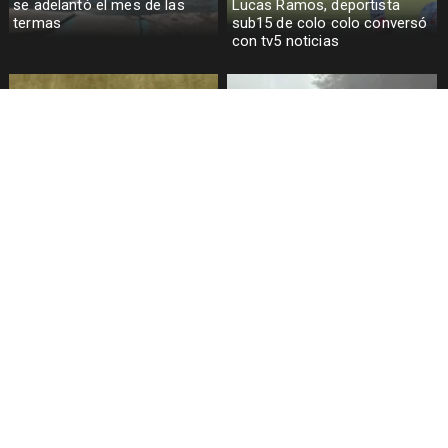
se adelantó el mes de las
Lucas Ramos, deportista
termas
sub15 de colo colo conversó
con tv5 noticias
Matias Mendez, futbolista
Socavón en el camino al
puconino sub 20 conversó
Volcán provocó rápida
con TV 5 noticias
respuesta del equipo de
emergencia municipal