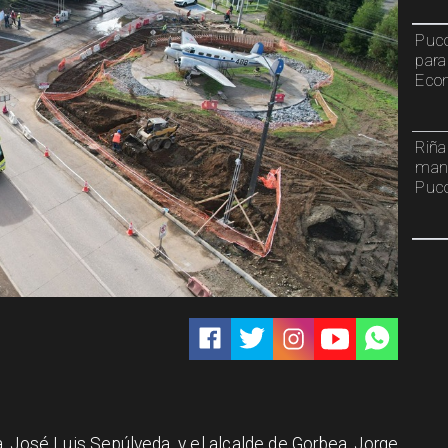
Pucó
para
Econ
Riña
mant
Puc
ía, José Luis Sepúlveda, y el alcalde de Gorbea, Jorge