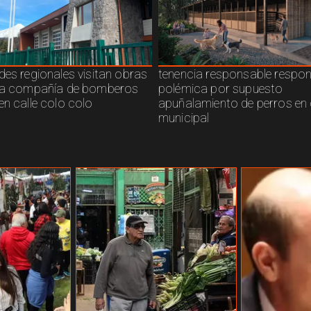
des regionales visitan obras
tenencia responsable respo
ra compañía de bomberos
polémica por supuesto
en calle colo colo
apuñalamiento de perros en 
municipal