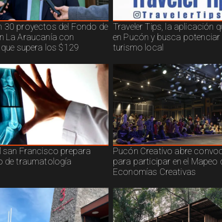
 30 proyectos del Fondo de
Traveler Tips, la aplicación 
n La Araucanía con
en Pucón y busca potenciar 
n que supera los $129
turismo local
l san Francisco prepara
Pucón Creativo abre convoc
o de traumatología
para participar en el Mapeo 
Economías Creativas