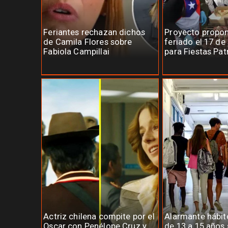
Feriantes rechazan dichos
Proyecto propo
de Camila Flores sobre
feriado el 17 de
Fabiola Campillai
para Fiestas Pat
Actriz chilena compite por el
Alarmante hábit
Oscar con Penélope Cruz y
de 13 a 15 años