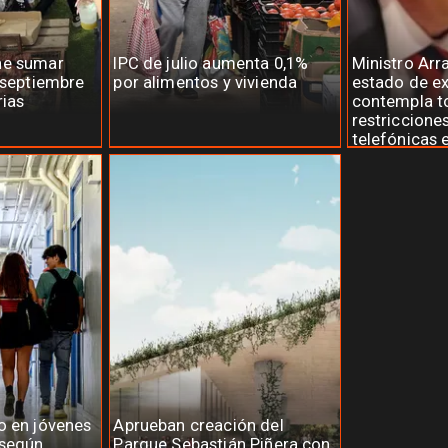
ne sumar
IPC de julio aumenta 0,1%
Ministro Arr
 septiembre
por alimentos y vivienda
estado de e
rias
contempla t
restriccione
telefónicas 
o en jóvenes
Aprueban creación del
 según
Parque Sebastián Piñera con