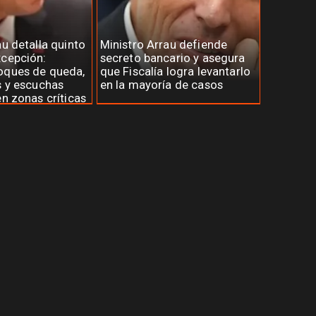
au detalla quinto
Ministro Arrau defiende
xcepción:
secreto bancario y asegura
oques de queda,
que Fiscalía logra levantarlo
s y escuchas
en la mayoría de casos
en zonas críticas