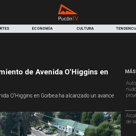
RTES
ECONOMÍA
CULTURA
TENDENCI
miento de Avenida O'Higgins en
MÁS
Auto
nudo
proy
nida O'Higgins en Gorbea ha alcanzado un avance
Alca
de l