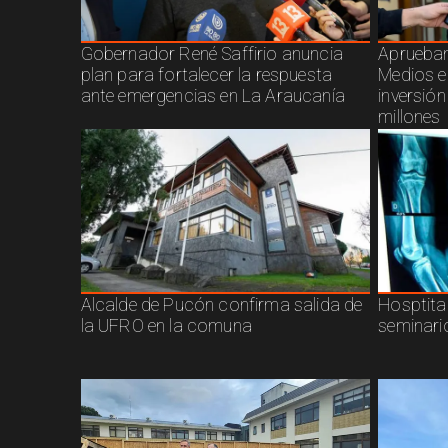
Gobernador René Saffirio anuncia
Aprueban
plan para fortalecer la respuesta
Medios e
ante emergencias en La Araucanía
inversió
millones
Alcalde de Pucón confirma salida de
Hosptita
la UFRO en la comuna
seminari