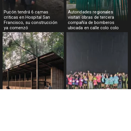
Pucón tendrá 6 camas
Autoridades regionales
criticas en Hospital San
visitan obras de tercera
Francisco, su construcción
compañía de bomberos
ya comenzó
ubicada en calle colo colo
tenencia responsable
Escuela Municipal de Fútbol
responde ante polémica por
Femenino recibió
supuesto apuñalamiento de
equipamiento deportivo
perros en canil municipal