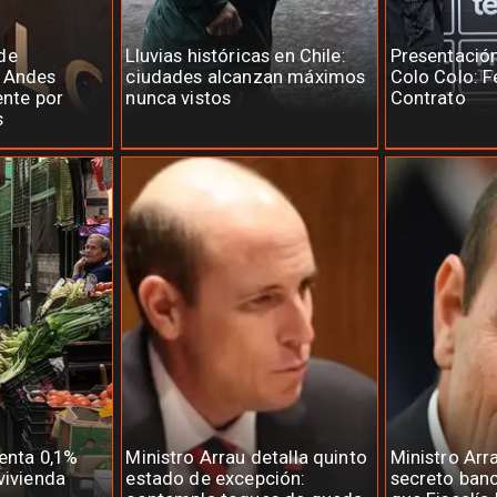
de
Lluvias históricas en Chile:
Presentació
e Andes
ciudades alcanzan máximos
Colo Colo: F
ente por
nunca vistos
Contrato
s
menta 0,1%
Ministro Arrau detalla quinto
Ministro Arr
vivienda
estado de excepción:
secreto banc