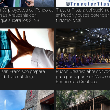
 30 proyectos del Fondo de
Traveler Tips, la aplicación 
n La Araucanía con
en Pucón y busca potenciar 
n que supera los $129
turismo local
l san Francisco prepara
Pucón Creativo abre convoc
o de traumatología
para participar en el Mapeo 
Economías Creativas