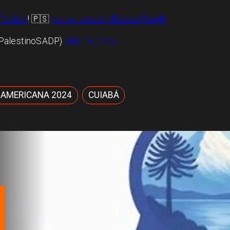
Pueblo
! 🇵🇸
pic.twitter.com/B2ascQ9agN
DPalestinoSADP)
July 18, 2024
AMERICANA 2024
CUIABÁ