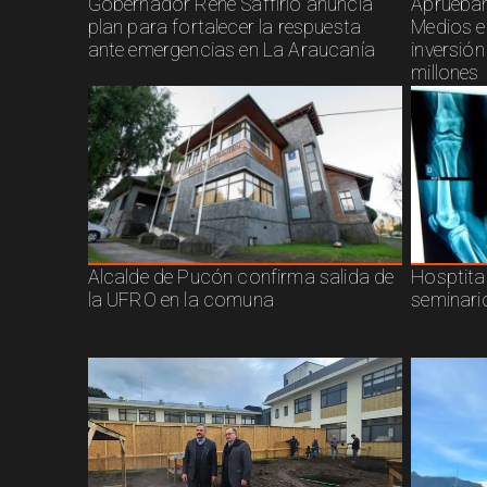
Gobernador René Saffirio anuncia
Aprueban
plan para fortalecer la respuesta
Medios e
ante emergencias en La Araucanía
inversió
millones
Alcalde de Pucón confirma salida de
Hosptita
la UFRO en la comuna
seminari