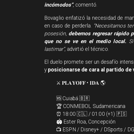
incómodos”
, comentó.
Bovaglio enfatizó la necesidad de man
en caso de perderla.
“Necesitamos ten
posesión,
debemos regresar rápido po
que no se ve en el medio local.
Si
lastimar”
, advirtió el técnico.
El duelo promete ser un desafío intens
y
posicionarse de cara al partido de v
⚔️ 𝐏𝐋𝐀𝐘𝐎𝐅𝐅 • 𝐈𝐃𝐀 🌎
🆚 Cuiabá 🇧🇷
🏆 CONMEBOL Sudamericana
⏰ 18:00 🇨🇱 / 01:00 (+1) 🇵🇸
🏟️ Ester Roa, Concepción
📺 ESPN / Disney+ / DSports / D