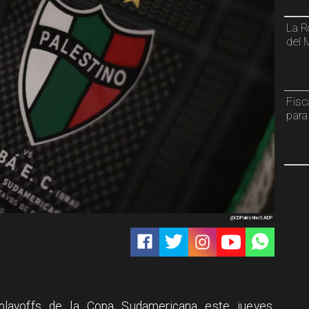
La R
del 
Fisc
para
@CDPalestinoSADP
 playoffs de la Copa Sudamericana este jueves,