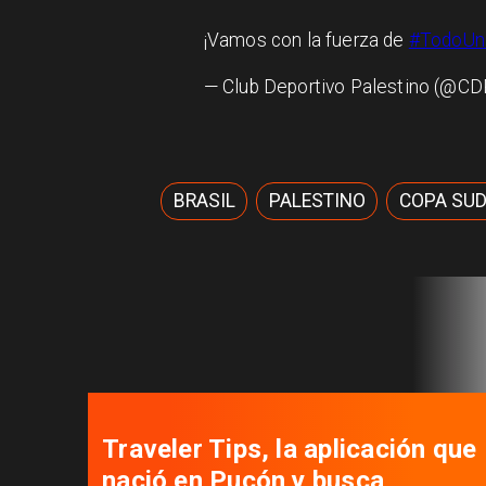
¡Vamos con la fuerza de
#TodoUn
— Club Deportivo Palestino (@C
BRASIL
PALESTINO
COPA SUD
Autoridades se reúnen para
desatar nudos que tienen