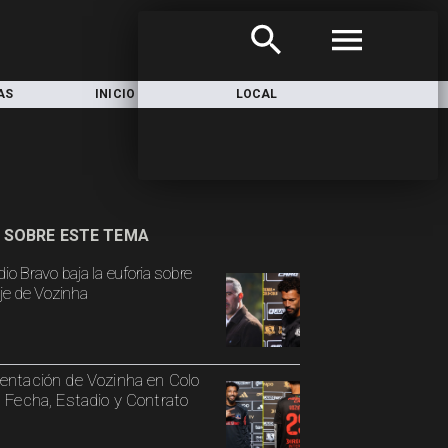
AS
INICIO
LOCAL
NACIONAL
 SOBRE ESTE TEMA
io Bravo baja la euforia sobre
aje de Vozinha
entación de Vozinha en Colo
: Fecha, Estadio y Contrato