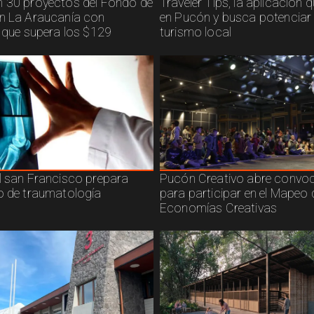
 30 proyectos del Fondo de
Traveler Tips, la aplicación 
n La Araucanía con
en Pucón y busca potenciar 
n que supera los $129
turismo local
l san Francisco prepara
Pucón Creativo abre convoc
o de traumatología
para participar en el Mapeo 
Economías Creativas