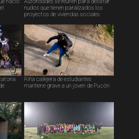
que nació
Autoridades se reúnen para desatar
el
nudos que tienen paralizados los
proyectos de viviendas sociales
atoria
Riña callejera de estudiantes
de
mantiene grave a un joven de Pucón