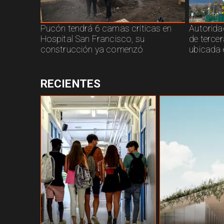
Pucón tendrá 6 camas criticas en
Autorida
Hospital San Francisco, su
de terce
construcción ya comenzó
ubicada 
RECIENTES