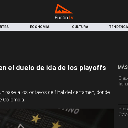
RTES
ECONOMÍA
CULTURA
TENDENCI
en el duelo de ida de los playoffs
MÁS
Claud
fich
 un pase a los octavos de final del certamen, donde
de Colombia.
Pres
Colo