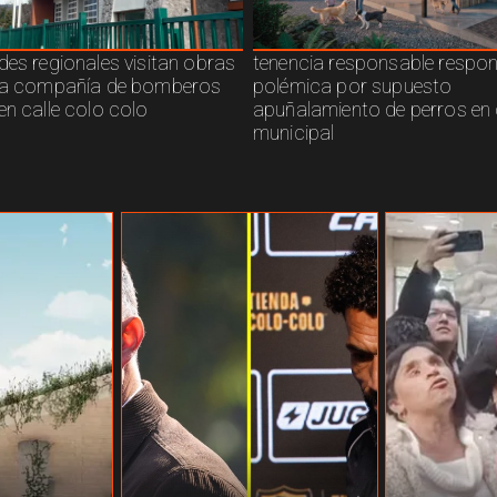
des regionales visitan obras
tenencia responsable respo
ra compañía de bomberos
polémica por supuesto
en calle colo colo
apuñalamiento de perros en 
municipal