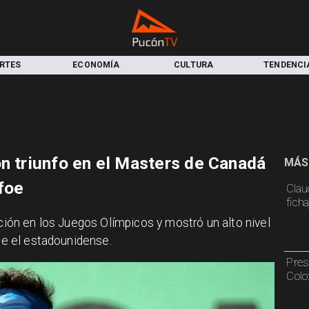
RTES
ECONOMÍA
CULTURA
TENDENCI
on triunfo en el Masters de Canadá
MÁS
foe
Claud
fich
nación en los Juegos Olímpicos y mostró un alto nivel
nte el estadounidense.
Pres
Colo