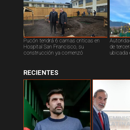
Pucón tendrá 6 camas criticas en
Autorida
Hospital San Francisco, su
de terce
construcción ya comenzó
ubicada 
RECIENTES