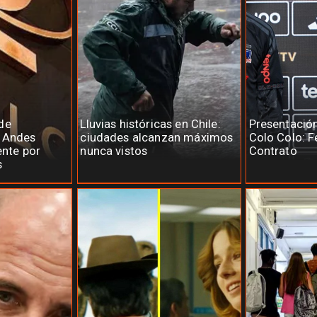
de
Lluvias históricas en Chile:
Presentació
e Andes
ciudades alcanzan máximos
Colo Colo: F
ente por
nunca vistos
Contrato
s