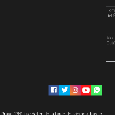
Torn
del 
Alca
Catá
 Bravo (RN), fue detenido la tarde del viernes, tras lo