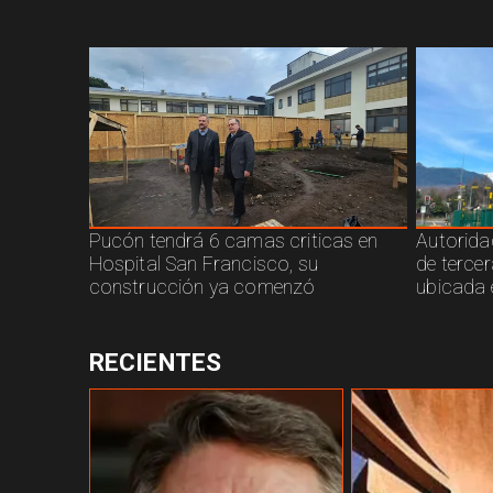
Pucón tendrá 6 camas criticas en
Autorida
Hospital San Francisco, su
de terce
construcción ya comenzó
ubicada 
RECIENTES