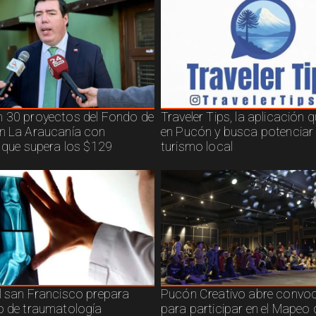
 30 proyectos del Fondo de
Traveler Tips, la aplicación 
n La Araucanía con
en Pucón y busca potenciar 
n que supera los $129
turismo local
l san Francisco prepara
Pucón Creativo abre convoc
o de traumatología
para participar en el Mapeo 