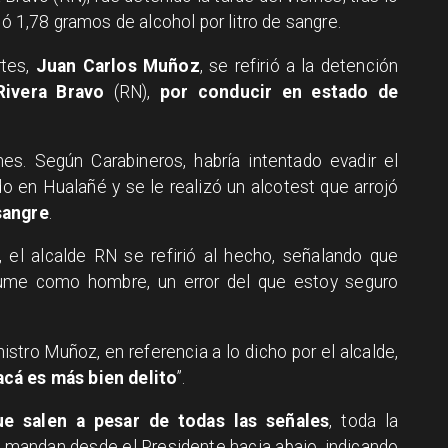
jó 1,78 gramos de alcohol por litro de sangre.
rtes,
Juan Carlos Muñoz
, se refirió a la detención
Rivera Bravo
(RN),
por conducir en estado de
nes. Según Carabineros, habría intentado evadir el
nido en Hualañé y se le realizó un alcotest que arrojó
sangre
.
, el alcalde RN se refirió al hecho, señalando que
ume como hombre, un error del que estoy seguro
inistro Muñoz, en referencia a lo dicho por el alcalde,
cá es más bien delito
”.
e salen a pesar de todas las señales
, toda la
e mandan desde el Presidente hacia abajo, indicando