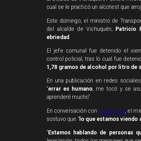
cual se le practicó un alcotest que arro
Este domingo, el ministro de Transpo
del alcalde de Vichuquén,
Patricio 
ebriedad
.
El jefe comunal fue detenido el vier
control policial, tras lo cual fue dete
1,78 gramos de alcohol por litro de 
En una publicación en redes sociales
“
errar es humano
, me tocó y se as
aprenderé mucho”.
En conversación con
Chilevisión
, el m
sostuvo que “
lo que estamos viendo a
“
Estamos hablando de personas qu
legislación, todos los mensajes que s