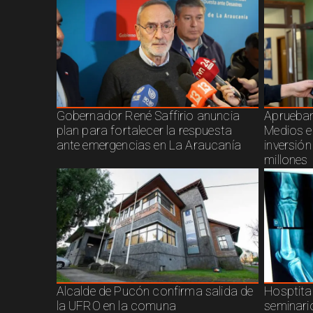
Gobernador René Saffirio anuncia
Aprueban
plan para fortalecer la respuesta
Medios e
ante emergencias en La Araucanía
inversió
millones
Alcalde de Pucón confirma salida de
Hosptita
la UFRO en la comuna
seminari