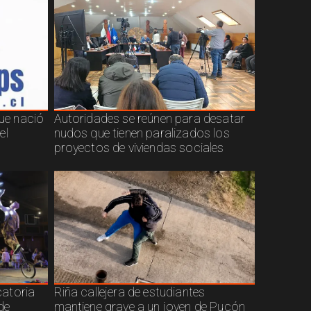
que nació
Autoridades se reúnen para desatar
el
nudos que tienen paralizados los
proyectos de viviendas sociales
atoria
Riña callejera de estudiantes
de
mantiene grave a un joven de Pucón