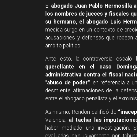
​El
abogado Juan Pablo Hermosilla an
los nombres de jueces y fiscales qu
su hermano, el abogado Luis Hermo
medida surge en un contexto de crecien
acusaciones y defensas que rodean a 
ámbito político.
Ante esto, la controversia escal
querellante en el caso Doming
administrativa contra el fiscal nac
"abuso de poder"
, en referencia a u
desmiente afirmaciones de la defens
entre el abogado penalista y el exminis
Asimismo, Rendón calificó de
“inace
Valencia,
al tachar las imputacion
haber mediado una investigación. S
evaluadas exclusivamente por tribun