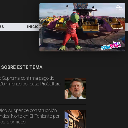
AS
INICIO
LOCAL
NACIONAL
 SOBRE ESTE TEMA
e Suprema confirma pago de
00 millones por caso ProCultura
lco suspende construcción
ndes Norte en El Teniente por
gos sísmicos