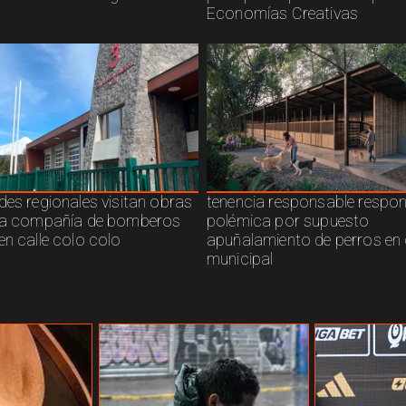
Economías Creativas
des regionales visitan obras
tenencia responsable respo
ra compañía de bomberos
polémica por supuesto
en calle colo colo
apuñalamiento de perros en 
municipal