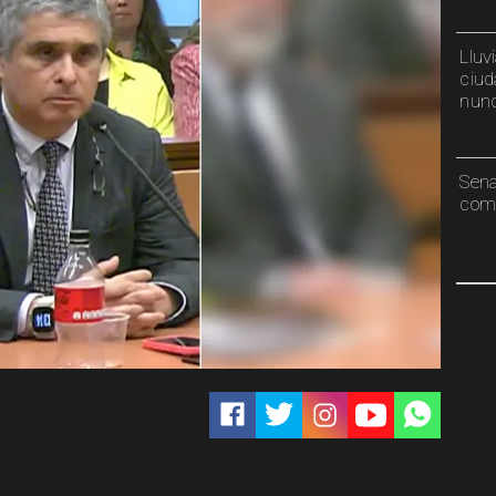
Lluv
ciud
nunc
Sen
comp