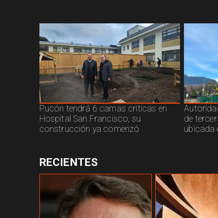
Pucón tendrá 6 camas criticas en
Autorida
Hospital San Francisco, su
de terce
construcción ya comenzó
ubicada 
RECIENTES