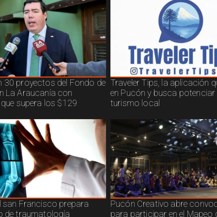
 30 proyectos del Fondo de
Traveler Tips, la aplicación 
n La Araucanía con
en Pucón y busca potenciar 
n que supera los $129
turismo local
l san Francisco prepara
Pucón Creativo abre convoc
o de traumatología
para participar en el Mapeo 