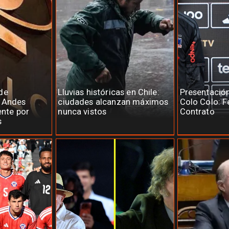
de
Lluvias históricas en Chile:
Presentació
e Andes
ciudades alcanzan máximos
Colo Colo: F
ente por
nunca vistos
Contrato
s