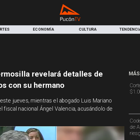
RTES
ECONOMÍA
CULTURA
TENDENCI
rmosilla revelará detalles de
MÁS
dos con su hermano
Cort
$1.0
 este jueves, mientras el abogado Luis Mariano
 fiscal nacional Ángel Valencia, acusándolo de
Code
de A
ries