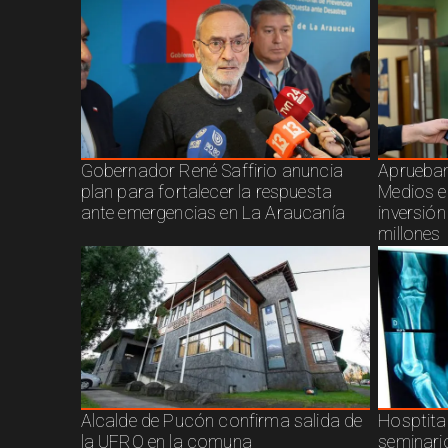
Gobernador René Saffirio anuncia
Aprueban
plan para fortalecer la respuesta
Medios e
ante emergencias en La Araucanía
inversió
millones
Alcalde de Pucón confirma salida de
Hosptita
la UFRO en la comuna
seminari