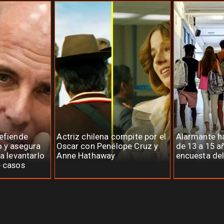
defiende
Actriz chilena compite por el
Alarmante há
o y asegura
Oscar con Penélope Cruz y
de 13 a 15 a
ra levantarlo
Anne Hathaway
encuesta del
e casos