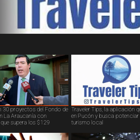
 30 proyectos del Fondo de
Traveler Tips, la aplicación 
n La Araucanía con
en Pucón y busca potenciar 
n que supera los $129
turismo local