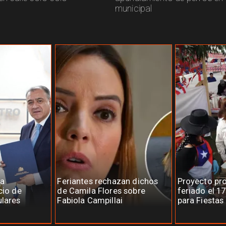
municipal
la
Feriantes rechazan dichos
Proyecto pr
cio de
de Camila Flores sobre
feriado el 1
ulares
Fabiola Campillai
para Fiestas