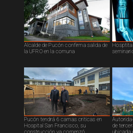
Alcalde de Pucón confirma salida de
Hosptita
la UFRO en la comuna
seminari
Pucón tendrá 6 camas criticas en
Autorida
Hospital San Francisco, su
de terce
construcción ya comenzó
ubicada 