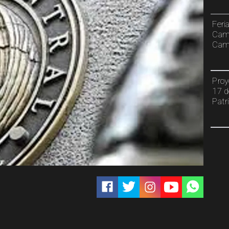
Feri
Cami
Camp
Proy
17 d
Patr