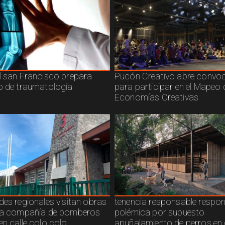
l san Francisco prepara
Pucón Creativo abre convoc
o de traumatología
para participar en el Mapeo 
Economías Creativas
des regionales visitan obras
tenencia responsable respo
ra compañía de bomberos
polémica por supuesto
en calle colo colo
apuñalamiento de perros en 