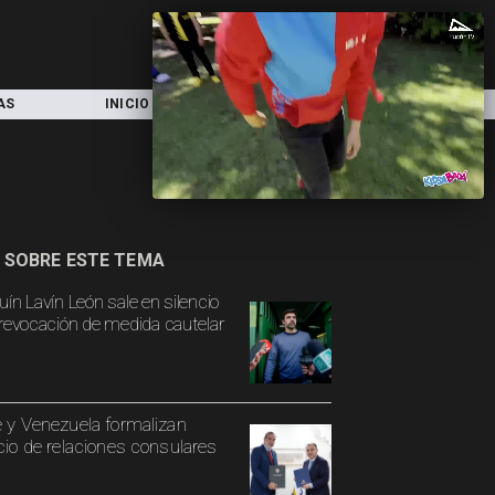
AS
INICIO
LOCAL
NACIONAL
 SOBRE ESTE TEMA
uín Lavín León sale en silencio
 revocación de medida cautelar
e y Venezuela formalizan
icio de relaciones consulares