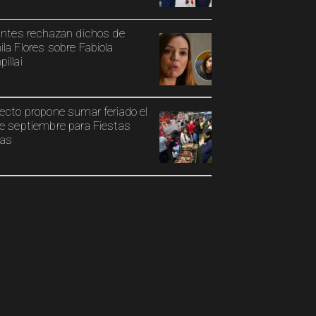
antes rechazan dichos de
la Flores sobre Fabiola
illai
ecto propone sumar feriado el
e septiembre para Fiestas
ias