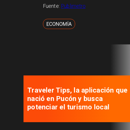
Fuente:
Publimetro
ECONOMÍA
Autoridades se reúnen para
desatar nudos que tienen
paralizados los proyectos de
viviendas sociales