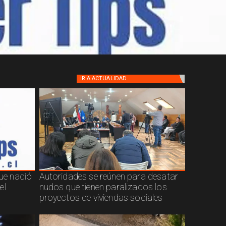
IR A
ACTUALIDAD
que nació
Autoridades se reúnen para desatar
el
nudos que tienen paralizados los
proyectos de viviendas sociales