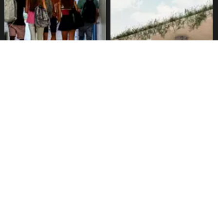
Alarmante hábito en jóvenes
Aprueban creación del Parque
de 13 a 15 años según
Sebastián Piñera con
encuesta del Minsal
inversión de $4 mil millones