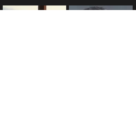
Sueldos millonarios en
Alvarado descarta reintegro
superintendencias: 46
de exsubsecretario de
funcionarios ganan igual o
Hacienda y anuncia nuevo
más que presidente Kast
titular