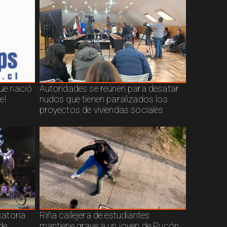
que nació
Autoridades se reúnen para desatar
el
nudos que tienen paralizados los
proyectos de viviendas sociales
atoria
Riña callejera de estudiantes
de
mantiene grave a un joven de Pucón