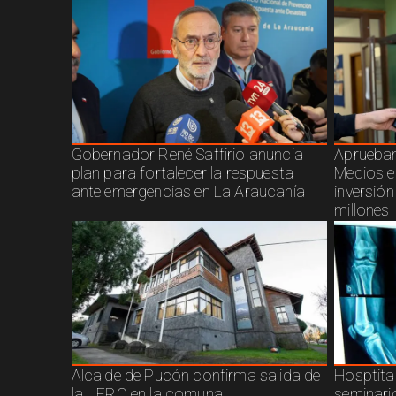
Gobernador René Saffirio anuncia
Aprueban
plan para fortalecer la respuesta
Medios e
ante emergencias en La Araucanía
inversió
millones
Alcalde de Pucón confirma salida de
Hosptita
la UFRO en la comuna
seminari