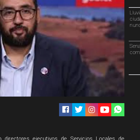
Lluv
ciud
nunc
Sen
comp
co directores ejecutivos de Servicios Locales de