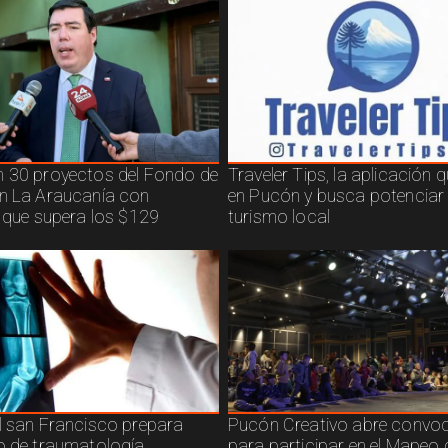
 30 proyectos del Fondo de
Traveler Tips, la aplicación 
n La Araucanía con
en Pucón y busca potenciar 
n que supera los $129
turismo local
l san Francisco prepara
Pucón Creativo abre convoc
o de traumatología
para participar en el Mapeo 