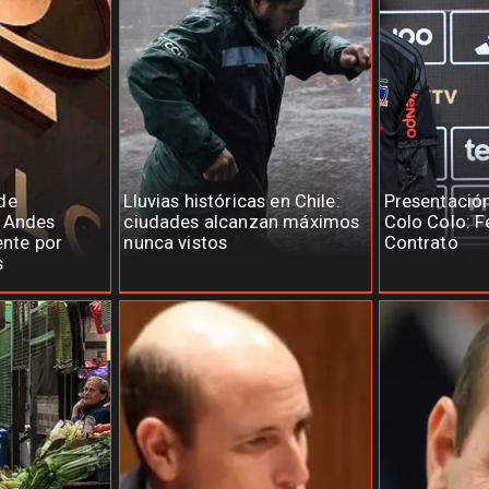
de
Lluvias históricas en Chile:
Presentació
e Andes
ciudades alcanzan máximos
Colo Colo: F
ente por
nunca vistos
Contrato
s