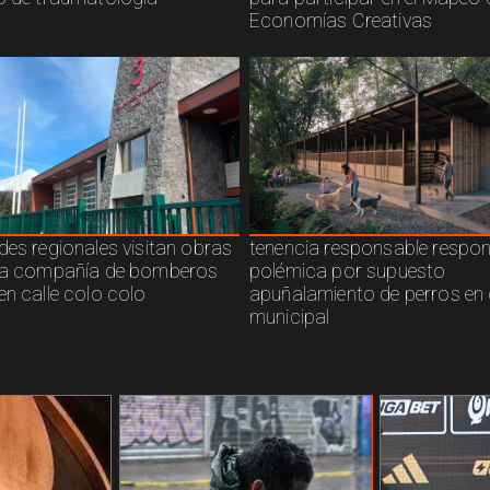
Economías Creativas
des regionales visitan obras
tenencia responsable respo
ra compañía de bomberos
polémica por supuesto
en calle colo colo
apuñalamiento de perros en 
municipal