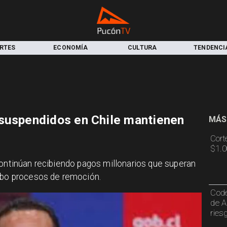
RTES
ECONOMÍA
CULTURA
TENDENCI
 suspendidos en Chile mantienen
MÁS
Cort
$1.0
continúan recibiendo pagos millonarios que superan
cabo procesos de remoción.
Code
de A
ries