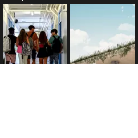
Alarmante hábito en jóvenes
Aprueban creación del Parque
de 13 a 15 años según
Sebastián Piñera con
encuesta del Minsal
inversión de $4 mil millones