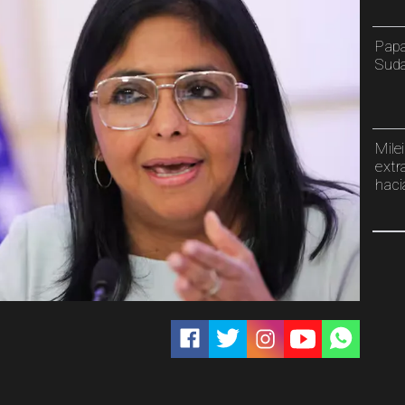
Papa
Sud
Mile
extr
haci