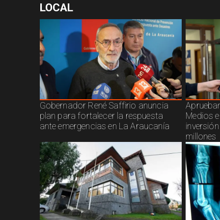
LOCAL
Gobernador René Saffirio anuncia
Aprueban
plan para fortalecer la respuesta
Medios e
ante emergencias en La Araucanía
inversió
millones