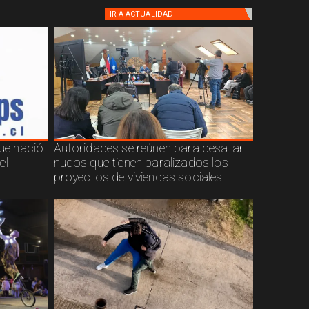
IR A
ACTUALIDAD
que nació
Autoridades se reúnen para desatar
el
nudos que tienen paralizados los
proyectos de viviendas sociales