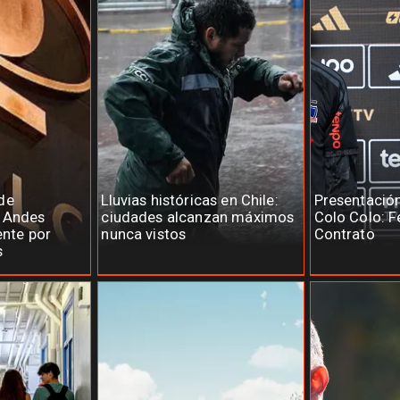
de
Lluvias históricas en Chile:
Presentació
e Andes
ciudades alcanzan máximos
Colo Colo: F
ente por
nunca vistos
Contrato
s