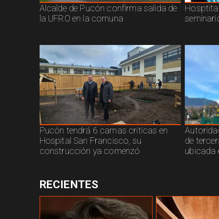
Alcalde de Pucón confirma salida de
Hosptita
la UFRO en la comuna
seminari
Pucón tendrá 6 camas criticas en
Autorida
Hospital San Francisco, su
de terce
construcción ya comenzó
ubicada 
RECIENTES