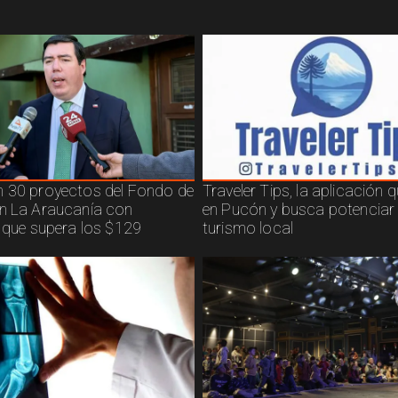
 30 proyectos del Fondo de
Traveler Tips, la aplicación 
n La Araucanía con
en Pucón y busca potenciar 
n que supera los $129
turismo local