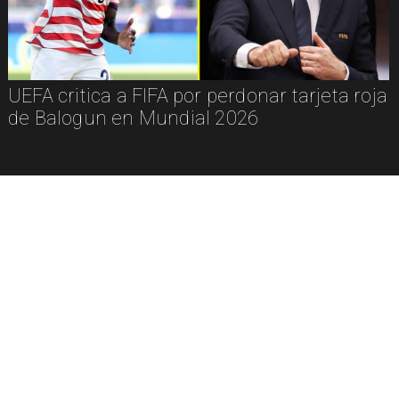
UEFA critica a FIFA por perdonar tarjeta roja
de Balogun en Mundial 2026