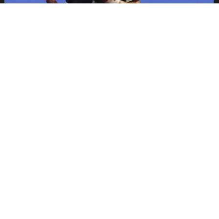
Nicolás Jarry acumula 12 derrotas
consecutivas en el Challenger de Punta
Cana