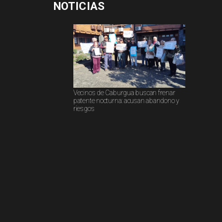
NOTICIAS
Vecinos de Caburgua buscan frenar
patente nocturna: acusan abandono y
riesgos