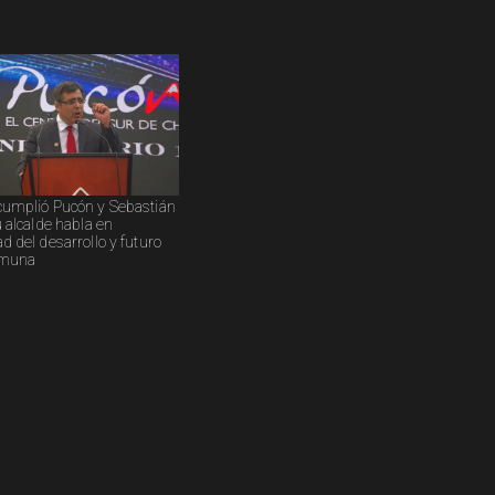
cumplió Pucón y Sebastián
u alcalde habla en
d del desarrollo y futuro
omuna