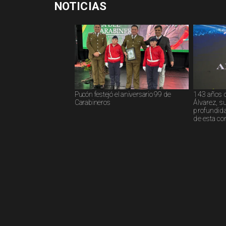
NOTICIAS
Pucón festejó el aniversario 99 de
143 años 
Carabineros
Álvarez, s
profundida
de esta c