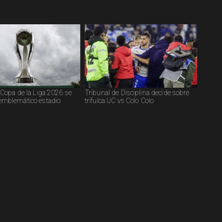
a Copa de la Liga 2026 se
Tribunal de Disciplina decide sobre
emblemático estadio
trifulca UC vs Colo Colo