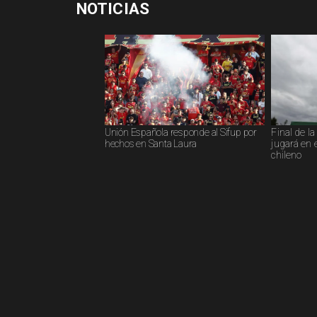
NOTICIAS
Unión Española responde al Sifup por
Final de l
hechos en Santa Laura
jugará en 
chileno