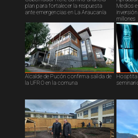
plan para fortalecer la respuesta
Medios e
ante emergencias en La Araucanía
inversió
millones
Alcalde de Pucón confirma salida de
Hosptita
la UFRO en la comuna
seminari