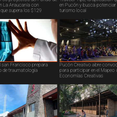
n La Araucanía con
en Pucón y busca potenciar 
n que supera los $129
turismo local
l san Francisco prepara
Pucón Creativo abre convoc
o de traumatología
para participar en el Mapeo 
Economías Creativas