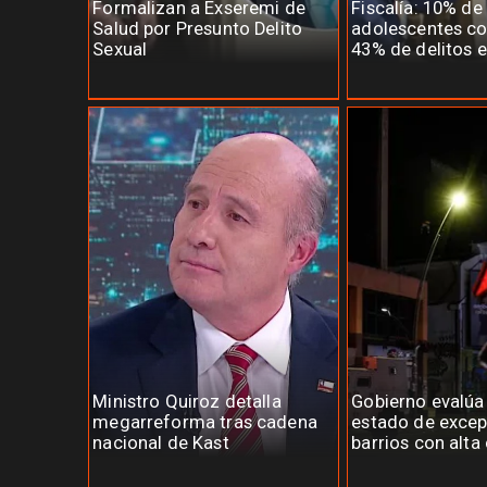
Formalizan a Exseremi de
Fiscalía: 10% de
Salud por Presunto Delito
adolescentes co
Sexual
43% de delitos e
Ministro Quiroz detalla
Gobierno evalúa
megarreforma tras cadena
estado de excep
nacional de Kast
barrios con alta