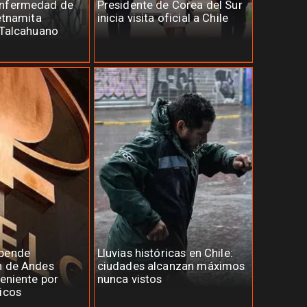
enfermedad de
Presidente de Corea del Sur
ietnamita
inicia visita oficial a Chile
 Talcahuano
spende
Lluvias históricas en Chile:
n de Andes
ciudades alcanzan máximos
Teniente por
nunca vistos
icos