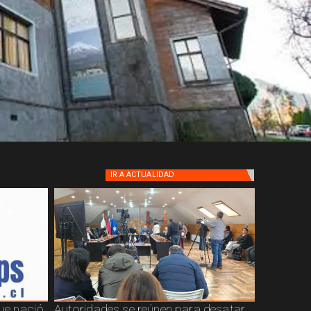
IR A
ACTUALIDAD
que nació
Autoridades se reúnen para desatar