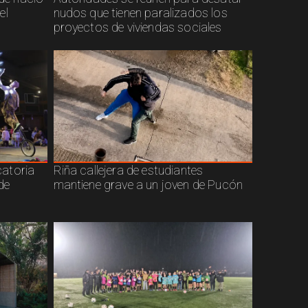
el
nudos que tienen paralizados los
proyectos de viviendas sociales
atoria
Riña callejera de estudiantes
de
mantiene grave a un joven de Pucón