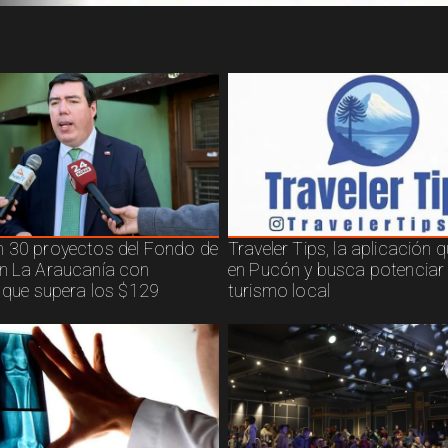
 30 proyectos del Fondo de
Traveler Tips, la aplicación 
n La Araucanía con
en Pucón y busca potenciar 
n que supera los $129
turismo local