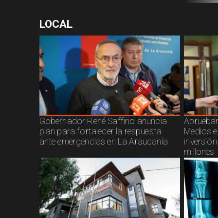
LOCAL
Gobernador René Saffirio anuncia
Aprueban
plan para fortalecer la respuesta
Medios e
ante emergencias en La Araucanía
inversió
millones