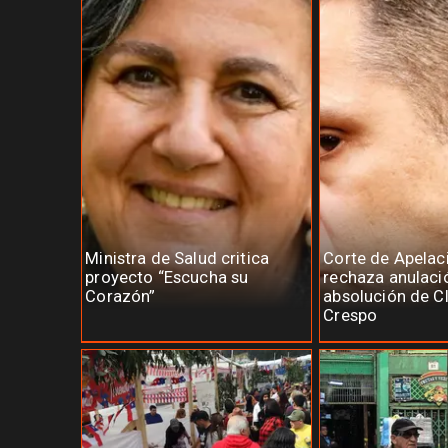
Ministra de Salud critica
Corte de Apelac
proyecto “Escucha su
rechaza anulaci
Corazón”
absolución de C
Crespo