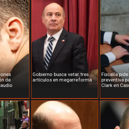
iones
Gobierno busca vetar tres
Fiscalía pide
ón de
artículos en megarreforma
preventiva p
laudio
Clark en Cas