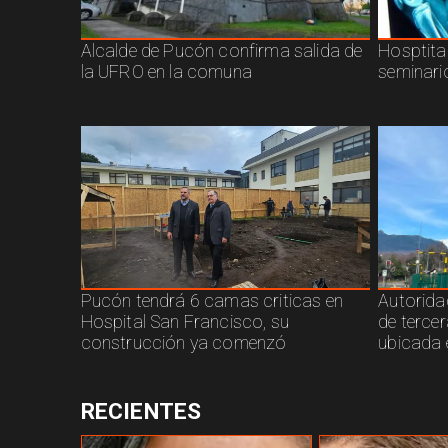
Alcalde de Pucón confirma salida de
Hosptita
la UFRO en la comuna
seminari
Pucón tendrá 6 camas criticas en
Autorida
Hospital San Francisco, su
de terce
construcción ya comenzó
ubicada 
RECIENTES