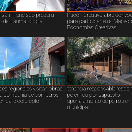
l san Francisco prepara
Pucón Creativo abre convoc
o de traumatología
para participar en el Mapeo 
Economías Creativas
des regionales visitan obras
tenencia responsable respo
ra compañía de bomberos
polémica por supuesto
en calle colo colo
apuñalamiento de perros en 
municipal