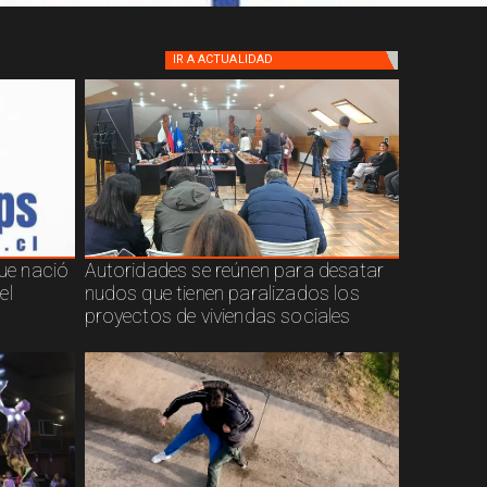
IR A
ACTUALIDAD
que nació
Autoridades se reúnen para desatar
el
nudos que tienen paralizados los
proyectos de viviendas sociales