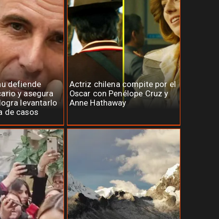
au defiende
Actriz chilena compite por el
ario y asegura
Oscar con Penélope Cruz y
logra levantarlo
Anne Hathaway
a de casos