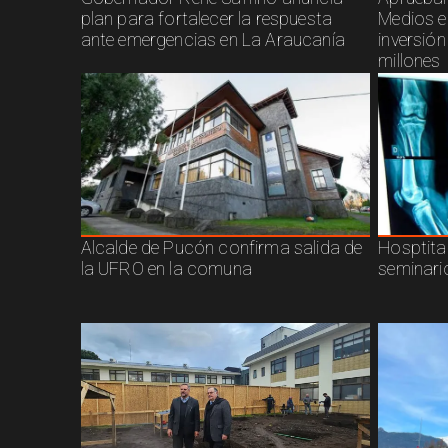
plan para fortalecer la respuesta
Medios e
ante emergencias en La Araucanía
inversió
millones
Alcalde de Pucón confirma salida de
Hosptita
la UFRO en la comuna
seminari