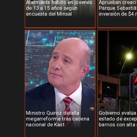
Alarmante hábito en jóvenes
Aprueban creaci
de 13 a 15 años según
Parque Sebastiá
encuesta del Minsal
inversión de $4 
Ministro Quiroz detalla
Gobierno evalúa
megarreforma tras cadena
estado de excep
nacional de Kast
barrios con alta