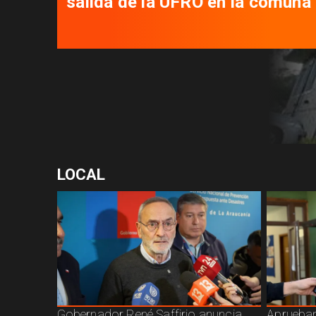
salida de la UFRO en la comuna
LOCAL
Gobernador René Saffirio anuncia
Aprueban