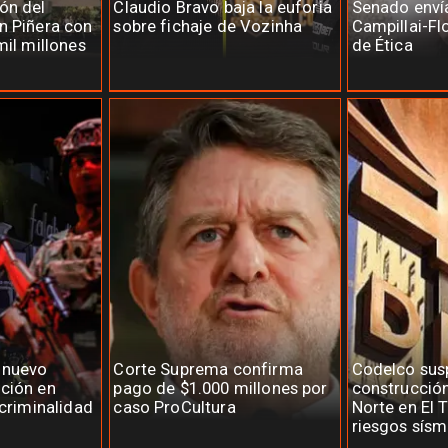
ón del
Claudio Bravo baja la euforia
Senado enví
n Piñera con
sobre fichaje de Vozinha
Campillai-Fl
mil millones
de Ética
 nuevo
Corte Suprema confirma
Codelco su
ción en
pago de $1.000 millones por
construcció
 criminalidad
caso ProCultura
Norte en El 
riesgos sísm