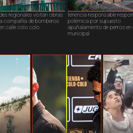
des regionales visitan obras
tenencia responsable respo
ra compañía de bomberos
polémica por supuesto
en calle colo colo
apuñalamiento de perros en 
municipal