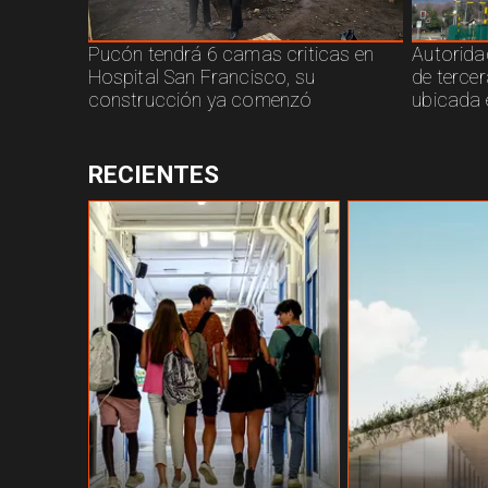
Pucón tendrá 6 camas criticas en
Autorida
Hospital San Francisco, su
de terce
construcción ya comenzó
ubicada 
RECIENTES