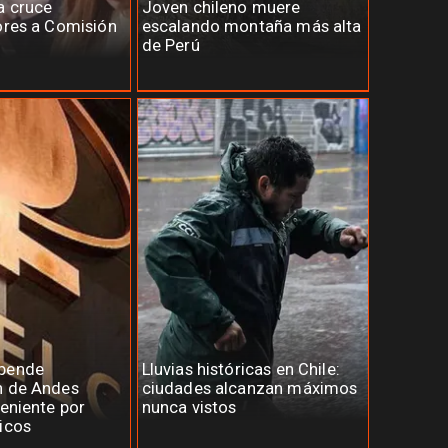
a cruce
Joven chileno muere
ores a Comisión
escalando montaña más alta
de Perú
spende
Lluvias históricas en Chile:
n de Andes
ciudades alcanzan máximos
Teniente por
nunca vistos
icos