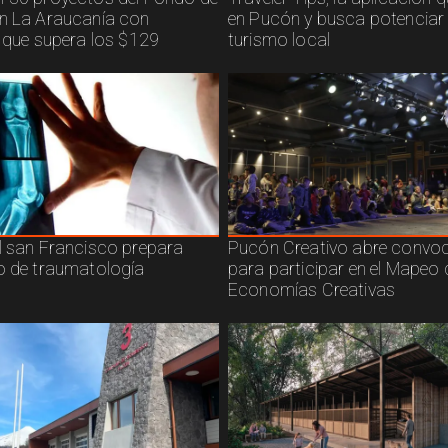
n La Araucanía con
en Pucón y busca potenciar 
n que supera los $129
turismo local
l san Francisco prepara
Pucón Creativo abre convoc
o de traumatología
para participar en el Mapeo 
Economías Creativas