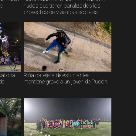
el
nudos que tienen paralizados los
proyectos de viviendas sociales
atoria
Riña callejera de estudiantes
de
mantiene grave a un joven de Pucón