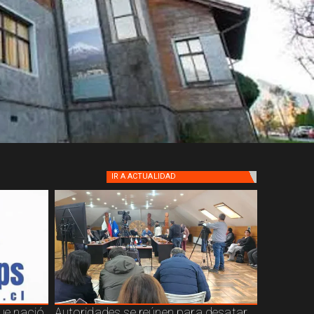
IR A
ACTUALIDAD
que nació
Autoridades se reúnen para desatar