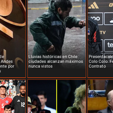
de
Lluvias históricas en Chile:
Presentació
e Andes
ciudades alcanzan máximos
Colo Colo: F
ente por
nunca vistos
Contrato
s