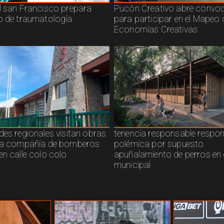
l san Francisco prepara
Pucón Creativo abre convoc
o de traumatología
para participar en el Mapeo 
Economías Creativas
des regionales visitan obras
tenencia responsable respo
ra compañía de bomberos
polémica por supuesto
en calle colo colo
apuñalamiento de perros en 
municipal