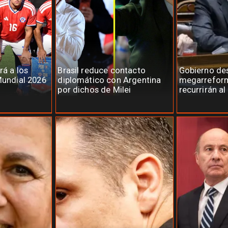
rá a los
Brasil reduce contacto
Gobierno des
Mundial 2026
diplomático con Argentina
megarreform
por dichos de Milei
recurrirán al