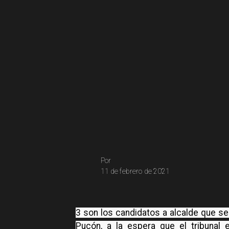
Por
11 de febrero de 2021
3 son los candidatos a alcalde que se
Pucón, a la espera que el tribunal 