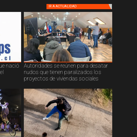
IR A
ACTUALIDAD
que nació
Autoridades se reúnen para desatar
el
nudos que tienen paralizados los
proyectos de viviendas sociales