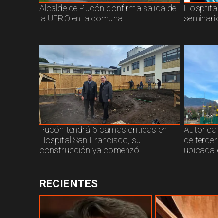
Alcalde de Pucón confirma salida de
Hosptita
la UFRO en la comuna
seminari
Pucón tendrá 6 camas criticas en
Autorida
Hospital San Francisco, su
de terce
construcción ya comenzó
ubicada 
RECIENTES