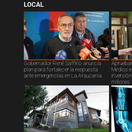
LOCAL
Gobernador René Saffirio anuncia
Aprueban
plan para fortalecer la respuesta
Medios e
ante emergencias en La Araucanía
inversió
millones