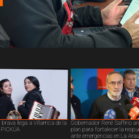
brava llega a Villarrica de la
Gobernador René Saffirio a
 PICKÚA
plan para fortalecer la resp
ante emergencias en La Ara