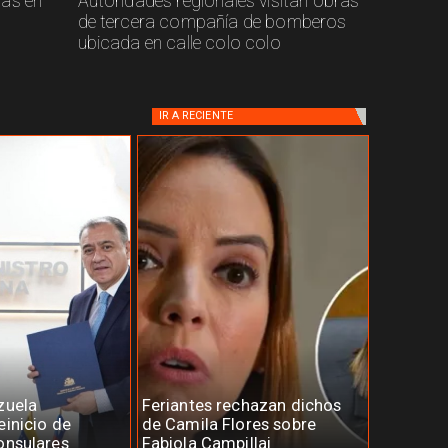
cas en
Autoridades regionales visitan obras
de tercera compañía de bomberos
ubicada en calle colo colo
IR A
RECIENTE
zuela
Feriantes rechazan dichos
einicio de
de Camila Flores sobre
onsulares
Fabiola Campillai