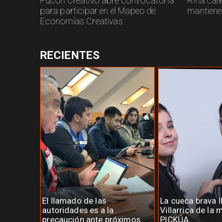
Pucón Creativo abre convocatoria
Riña call
para participar en el Mapeo de
mantiene
Economías Creativas
RECIENTES
El llamado de las
La cueca brava l
autoridades es a la
Villarrica de la
precaución ante próximos
PICKÚA