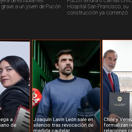
ejera de estudiantes
Pucón tendrá 6 camas criti
 grave a un joven de Pucón
Hospital San Francisco, su
construcción ya comenzó
lega a
Joaquín Lavín León sale en
Chile y Vene
 mano de
silencio tras revocación de
formalizan r
medida cautelar
relaciones c