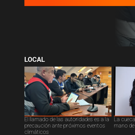
LOCAL
El llamado de las autoridades es a la
La cueca 
precaución ante próximos eventos
mano de
climáticos