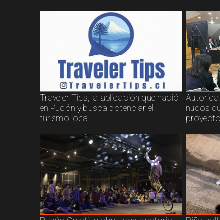
Traveler Tips, la aplicación que nació
Autorida
en Pucón y busca potenciar el
nudos qu
turismo local
proyecto