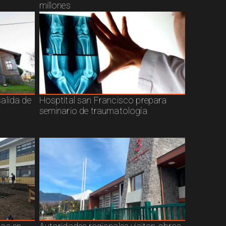
millones
alida de
Hosptital san Francisco prepara
seminario de traumatología