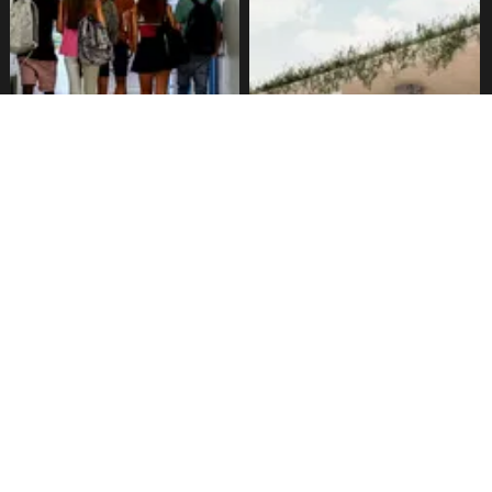
Alarmante hábito en jóvenes
Aprueban creación del Parque
de 13 a 15 años según
Sebastián Piñera con
encuesta del Minsal
inversión de $4 mil millones