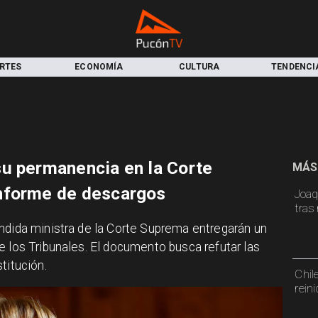
RTES
ECONOMÍA
CULTURA
TENDENCI
u permanencia en la Corte
MÁS
nforme de descargos
Joaq
tras
endida ministra de la Corte Suprema entregarán un
e los Tribunales. El documento busca refutar las
titución.
Chil
rein