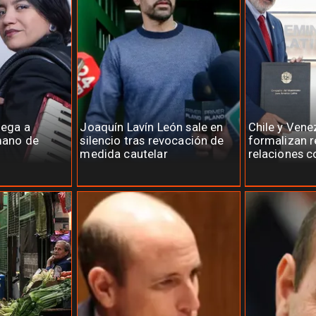
lega a
Joaquín Lavín León sale en
Chile y Vene
 mano de
silencio tras revocación de
formalizan r
medida cautelar
relaciones c