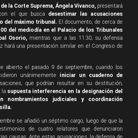
 de la Corte Suprema, Ángela Vivanco,
presentará
e con el que busca
desestimar las acusaciones
o del máximo tribunal.
El documento, de cerca de
:00 del mediodía en el Palacio de los Tribunales
bal Osorio,
mientras que a las 11:30, su defensa
 hará una presentación similar en el Congreso de
ue abierto el pasado 9 de septiembre, cuando los
cidieron unánimemente
iniciar un cuaderno de
aciones, que podrían resultar en su destitución,
s la
supuesta interferencia en la designación del
 en nombramientos judiciales y coordinación
illa.
iembre se añadió un séptimo cargo, luego de que la
estimonios de cuatro relatores que denunciaron
arias causas. Ante estas acusaciones, la defensa de