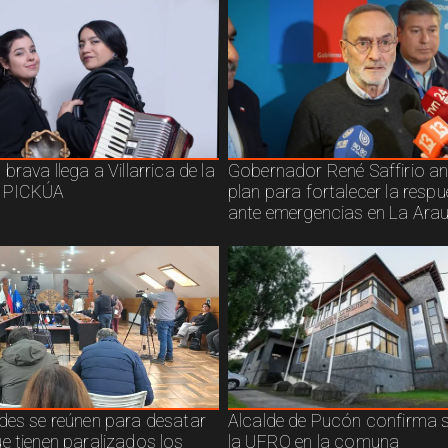
brava llega a Villarrica de la
Gobernador René Saffirio a
 PICKÚA
plan para fortalecer la resp
ante emergencias en La Ara
des se reúnen para desatar
Alcalde de Pucón confirma s
e tienen paralizados los
la UFRO en la comuna