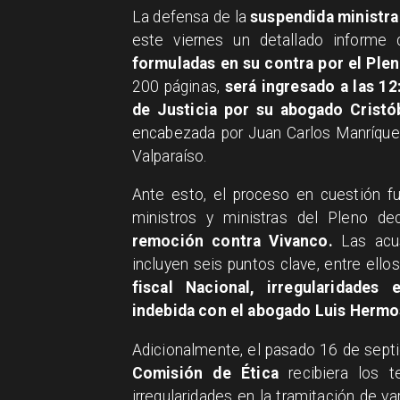
La defensa de la
suspendida ministra
este viernes un detallado inform
formuladas en su contra por el Plen
200 páginas,
será ingresado a las 12
de Justicia por su abogado Cristó
encabezada por Juan Carlos Manríquez
Valparaíso.
Ante esto, el proceso en cuestión f
ministros y ministras del Pleno de
remoción contra Vivanco.
Las acus
incluyen seis puntos clave, entre ello
fiscal Nacional, irregularidades
indebida con el abogado Luis Hermos
Adicionalmente, el pasado 16 de sept
Comisión de Ética
recibiera los t
irregularidades en la tramitación de v