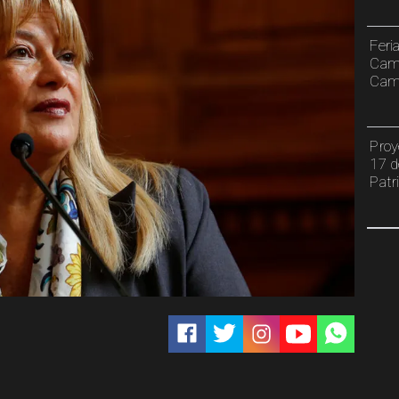
Feri
Cami
Camp
Proy
17 d
Patr