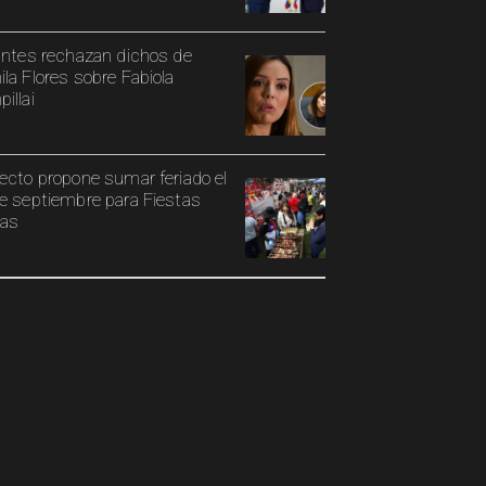
antes rechazan dichos de
la Flores sobre Fabiola
illai
ecto propone sumar feriado el
e septiembre para Fiestas
ias