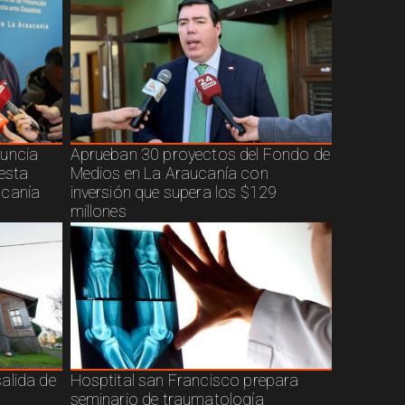
nuncia
Aprueban 30 proyectos del Fondo de
uesta
Medios en La Araucanía con
ucanía
inversión que supera los $129
millones
alida de
Hosptital san Francisco prepara
seminario de traumatología