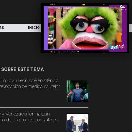
AS
INICIO
LOCAL
NACIONAL
 SOBRE ESTE TEMA
uín Lavín León sale en silencio
 revocación de medida cautelar
e y Venezuela formalizan
icio de relaciones consulares