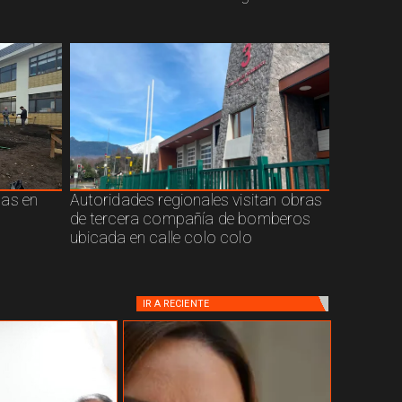
cas en
Autoridades regionales visitan obras
de tercera compañía de bomberos
ubicada en calle colo colo
IR A
RECIENTE