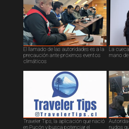
El llamado de las autoridades es a la
La cueca 
precaución ante próximos eventos
mano de
climáticos
Traveler Tips, la aplicación que nació
Autorida
en Pucón y busca potenciar el
nudos qu