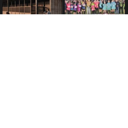
tenencia responsable
Escuela Municipal de Fútbol
responde ante polémica por
Femenino recibió
supuesto apuñalamiento de
equipamiento deportivo
perros en canil municipal
Pucón implementa pórticos
Festival del chocolate