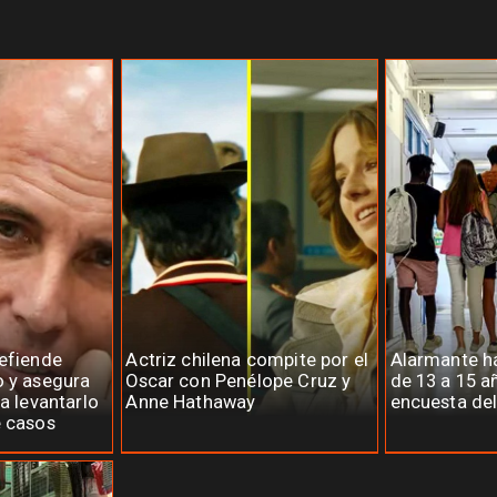
defiende
Actriz chilena compite por el
Alarmante há
o y asegura
Oscar con Penélope Cruz y
de 13 a 15 a
ra levantarlo
Anne Hathaway
encuesta del
e casos