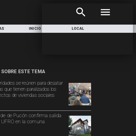
AS
INICIO
LOCAL
NACIONAL
 SOBRE ESTE TEMA
ridades se reúnen para desatar
s que tienen paralizados los
ectos de viviendas sociales
lde de Pucón confirma salida
a UFRO en la comuna