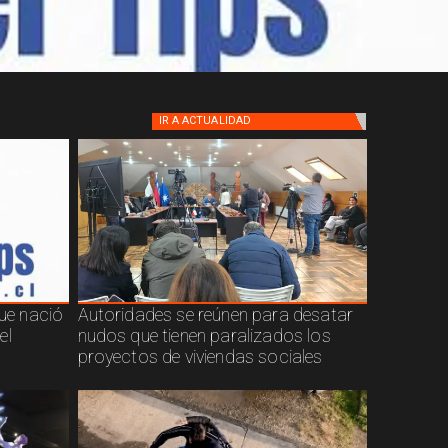
IR A
ACTUALIDAD
que nació
Autoridades se reúnen para desatar
el
nudos que tienen paralizados los
proyectos de viviendas sociales