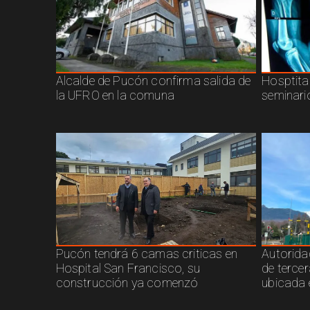
Alcalde de Pucón confirma salida de
Hosptita
la UFRO en la comuna
seminari
Pucón tendrá 6 camas criticas en
Autorida
Hospital San Francisco, su
de terce
construcción ya comenzó
ubicada 