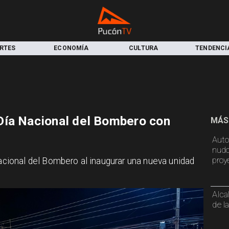
RTES
ECONOMÍA
CULTURA
TENDENCI
Día Nacional del Bombero con
MÁS
Auto
nudo
proy
ional del Bombero al inaugurar una nueva unidad
Alca
de l