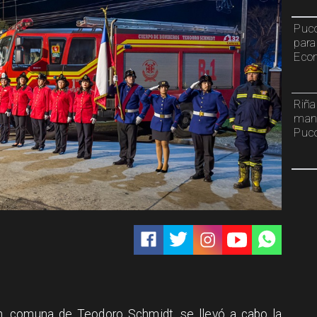
Pucó
para
Econ
Riña
mant
Puc
n, comuna de Teodoro Schmidt, se llevó a cabo la