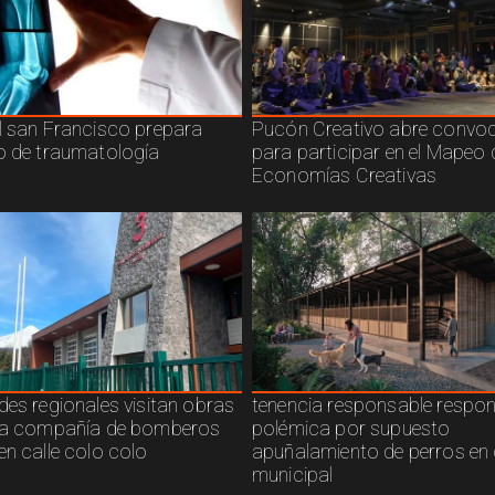
l san Francisco prepara
Pucón Creativo abre convoc
o de traumatología
para participar en el Mapeo 
Economías Creativas
des regionales visitan obras
tenencia responsable respo
ra compañía de bomberos
polémica por supuesto
en calle colo colo
apuñalamiento de perros en 
municipal