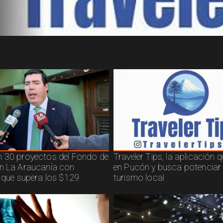
 30 proyectos del Fondo de
Traveler Tips, la aplicación 
n La Araucanía con
en Pucón y busca potenciar 
n que supera los $129
turismo local