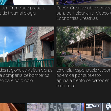
l san Francisco prepara
Pucón Creativo abre convoc
o de traumatología
para participar en el Mapeo 
Economías Creativas
des regionales visitan obras
tenencia responsable respo
ra compañía de bomberos
polémica por supuesto
en calle colo colo
apuñalamiento de perros en 
municipal