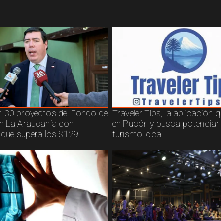
 30 proyectos del Fondo de
Traveler Tips, la aplicación 
n La Araucanía con
en Pucón y busca potenciar 
n que supera los $129
turismo local