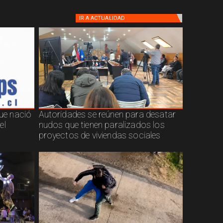
IR A
ACTUALIDAD
que nació
Autoridades se reúnen para desatar
el
nudos que tienen paralizados los
proyectos de viviendas sociales