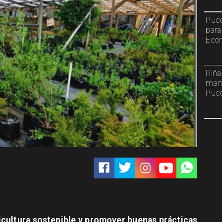
Pucó
para
Econ
Riña
mant
Puc
ricultura sostenible y promover buenas prácticas