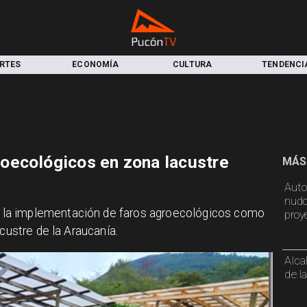
RTES
ECONOMÍA
CULTURA
TENDENCI
oecológicos en zona lacustre
MÁS
Auto
nudo
la implementación de faros agroecológicos como
proy
custre de la Araucanía.
Alca
de l