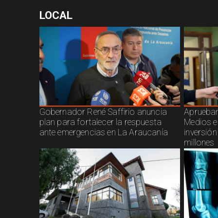
LOCAL
Gobernador René Saffirio anuncia
Aprueban
plan para fortalecer la respuesta
Medios e
ante emergencias en La Araucanía
inversió
millones