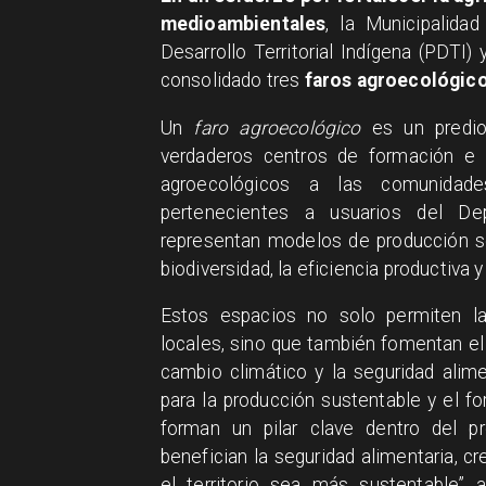
medioambientales
, la Municipalida
Desarrollo Territorial Indígena (PDTI
consolidado tres
faros agroecológic
Un
faro agroecológico
es un predio
verdaderos centros de formación e in
agroecológicos a las comunidades
pertenecientes a usuarios del Dep
representan modelos de producción s
biodiversidad, la eficiencia productiva y 
Estos espacios no solo permiten la
locales, sino que también fomentan el 
cambio climático y la seguridad alime
para la producción sustentable y el f
forman un pilar clave dentro del p
benefician la seguridad alimentaria, c
el territorio sea más sustentable”