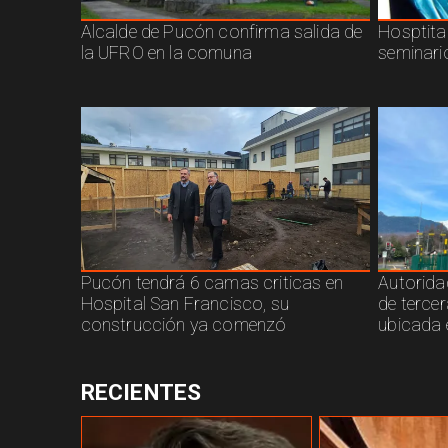
Alcalde de Pucón confirma salida de
Hosptita
la UFRO en la comuna
seminari
Pucón tendrá 6 camas criticas en
Autorida
Hospital San Francisco, su
de terce
construcción ya comenzó
ubicada 
RECIENTES