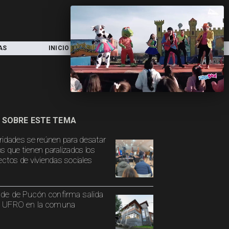
AS
INICIO
LOCAL
NACIONAL
 SOBRE ESTE TEMA
ridades se reúnen para desatar
s que tienen paralizados los
ectos de viviendas sociales
lde de Pucón confirma salida
a UFRO en la comuna