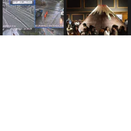
Pucón implementa pórticos
Festival del chocolate
para lectura de patentes
comienza este viernes en
Pucón