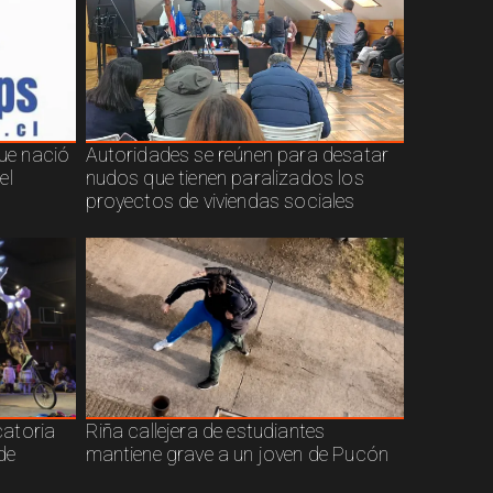
que nació
Autoridades se reúnen para desatar
el
nudos que tienen paralizados los
proyectos de viviendas sociales
atoria
Riña callejera de estudiantes
de
mantiene grave a un joven de Pucón