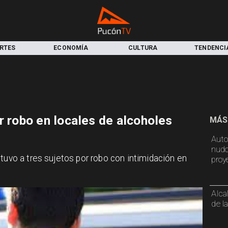
RTES
ECONOMÍA
CULTURA
TENDENCI
r robo en locales de alcoholes
MÁS
Auto
nudo
tuvo a tres sujetos por robo con intimidación en
proy
Alca
de l