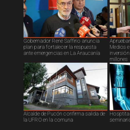
Gobernador René Saffirio anuncia
Aprueban
plan para fortalecer la respuesta
Medios e
ante emergencias en La Araucanía
inversió
millones
Alcalde de Pucón confirma salida de
Hosptita
la UFRO en la comuna
seminari