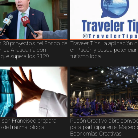
 30 proyectos del Fondo de
Traveler Tips, la aplicación 
n La Araucanía con
en Pucón y busca potenciar 
n que supera los $129
turismo local
l san Francisco prepara
Pucón Creativo abre convoc
o de traumatología
para participar en el Mapeo 
Economías Creativas