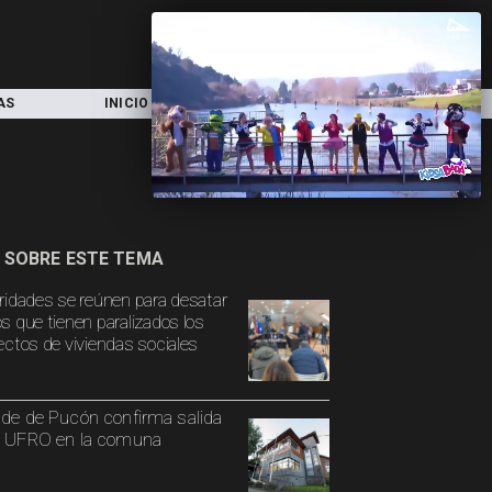
AS
INICIO
LOCAL
NACIONAL
 SOBRE ESTE TEMA
ridades se reúnen para desatar
s que tienen paralizados los
ectos de viviendas sociales
lde de Pucón confirma salida
a UFRO en la comuna