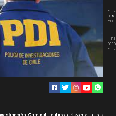
Pucó
para
Econ
Riña
mant
Puc
nvestigación Criminal Lautaro
detuvieron a tres