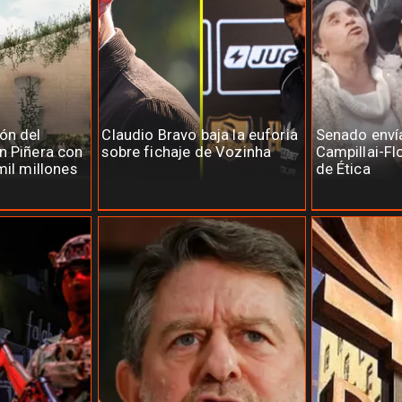
ón del
Claudio Bravo baja la euforia
Senado enví
n Piñera con
sobre fichaje de Vozinha
Campillai-Fl
mil millones
de Ética