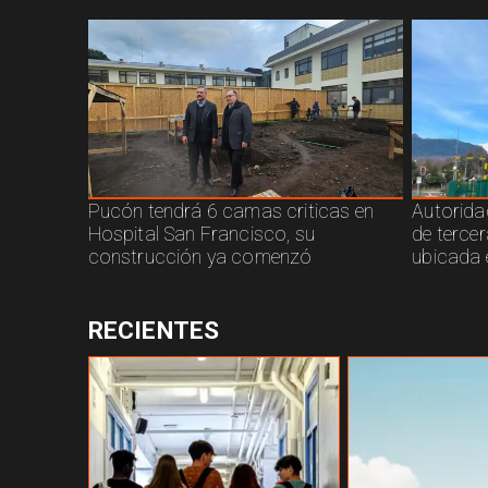
Pucón tendrá 6 camas criticas en
Autorida
Hospital San Francisco, su
de terce
construcción ya comenzó
ubicada 
RECIENTES