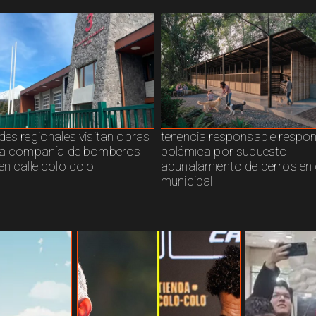
des regionales visitan obras
tenencia responsable respo
ra compañía de bomberos
polémica por supuesto
en calle colo colo
apuñalamiento de perros en 
municipal