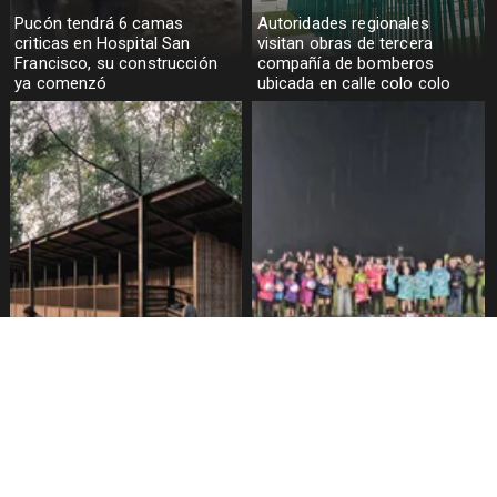
Pucón tendrá 6 camas
Autoridades regionales
criticas en Hospital San
visitan obras de tercera
Francisco, su construcción
compañía de bomberos
ya comenzó
ubicada en calle colo colo
tenencia responsable
Escuela Municipal de Fútbol
responde ante polémica por
Femenino recibió
supuesto apuñalamiento de
equipamiento deportivo
perros en canil municipal