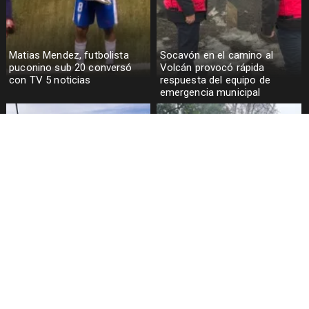
Matias Mendez, futbolista
Socavón en el camino al
puconino sub 20 conversó
Volcán provocó rápida
con TV 5 noticias
respuesta del equipo de
emergencia municipal
Centro de Montaña Pillán se
Pucón se prepara para recibir
encuentra abierto pese a las
intensas lluvias
emergencias