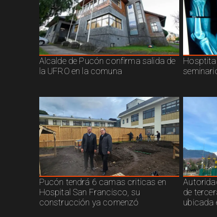
Alcalde de Pucón confirma salida de
Hosptita
la UFRO en la comuna
seminari
Pucón tendrá 6 camas criticas en
Autorida
Hospital San Francisco, su
de terce
construcción ya comenzó
ubicada 