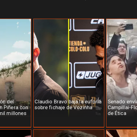
ón del
Claudio Bravo baja la euforia
Senado enví
n Piñera con
sobre fichaje de Vozinha
Campillai-Fl
mil millones
de Ética