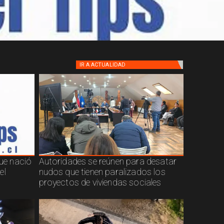
IR A
ACTUALIDAD
que nació
Autoridades se reúnen para desatar
el
nudos que tienen paralizados los
proyectos de viviendas sociales