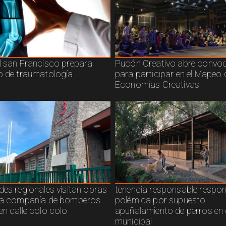
l san Francisco prepara
Pucón Creativo abre convoc
o de traumatología
para participar en el Mapeo 
Economías Creativas
des regionales visitan obras
tenencia responsable respo
ra compañía de bomberos
polémica por supuesto
en calle colo colo
apuñalamiento de perros en 
municipal