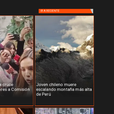
IR A
RECIENTE
a cruce
Joven chileno muere
ores a Comisión
escalando montaña más alta
de Perú