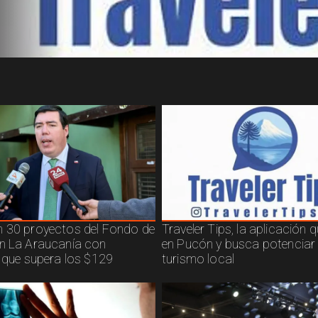
 30 proyectos del Fondo de
Traveler Tips, la aplicación 
n La Araucanía con
en Pucón y busca potenciar 
n que supera los $129
turismo local