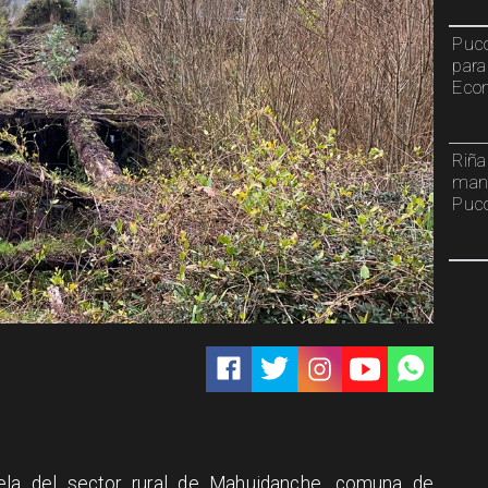
Pucó
para
Econ
Riña
mant
Puc
ela del sector rural de Mahuidanche, comuna de