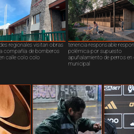
des regionales visitan obras
tenencia responsable respo
ra compañía de bomberos
polémica por supuesto
en calle colo colo
apuñalamiento de perros en 
municipal