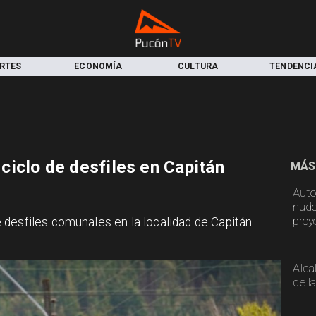
RTES
ECONOMÍA
CULTURA
TENDENCI
iclo de desfiles en Capitán
MÁS
Auto
nudo
proy
 desfiles comunales en la localidad de Capitán
Alca
de l