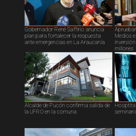
Gobernador René Saffirio anuncia
Aprueban
plan para fortalecer la respuesta
Medios e
ante emergencias en La Araucanía
inversió
millones
Alcalde de Pucón confirma salida de
Hosptita
la UFRO en la comuna
seminari