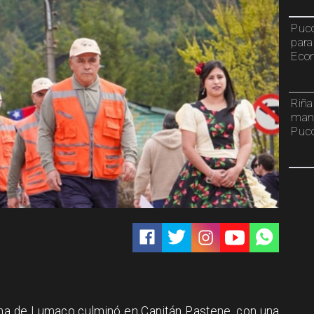
Pucó
para
Econ
Riña
mant
Puc
muna de Lumaco culminó en Capitán Pastene, con una