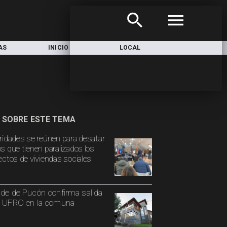
AS
INICIO
LOCAL
NACIONAL
 SOBRE ESTE TEMA
ridades se reúnen para desatar
s que tienen paralizados los
ectos de viviendas sociales
lde de Pucón confirma salida
a UFRO en la comuna