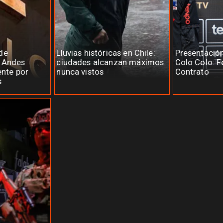
de
Lluvias históricas en Chile:
Presentació
e Andes
ciudades alcanzan máximos
Colo Colo: F
ente por
nunca vistos
Contrato
s