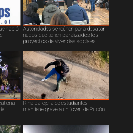
que nació
Autoridades se reúnen para desatar
el
nudos que tienen paralizados los
proyectos de viviendas sociales
atoria
Riña callejera de estudiantes
de
mantiene grave a un joven de Pucón