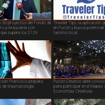
 30 proyectos del Fondo de
Traveler Tips, la aplicación 
n La Araucanía con
en Pucón y busca potenciar 
n que supera los $129
turismo local
l san Francisco prepara
Pucón Creativo abre convoc
o de traumatología
para participar en el Mapeo 
Economías Creativas