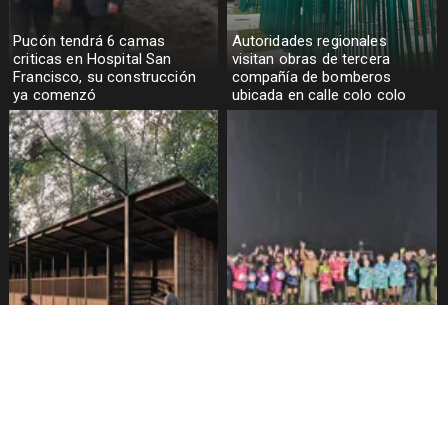
Pucón tendrá 6 camas
Autoridades regionales
criticas en Hospital San
visitan obras de tercera
Francisco, su construcción
compañía de bomberos
ya comenzó
ubicada en calle colo colo
tenencia responsable
Escuela Municipal de Fútbol
responde ante polémica por
Femenino recibió
supuesto apuñalamiento de
equipamiento deportivo
perros en canil municipal