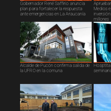
Gobernador René Saffirio anuncia
Aprueban
plan para fortalecer la respuesta
Medios e
ante emergencias en La Araucanía
inversió
millones
Alcalde de Pucón confirma salida de
Hosptita
la UFRO en la comuna
seminari