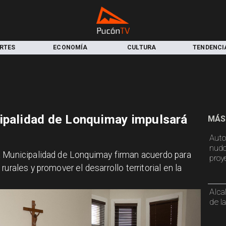
RTES
ECONOMÍA
CULTURA
TENDENCI
ipalidad de Lonquimay impulsará
MÁS
Auto
nudo
a Municipalidad de Lonquimay firman acuerdo para
proy
urales y promover el desarrollo territorial en la
Alca
de l