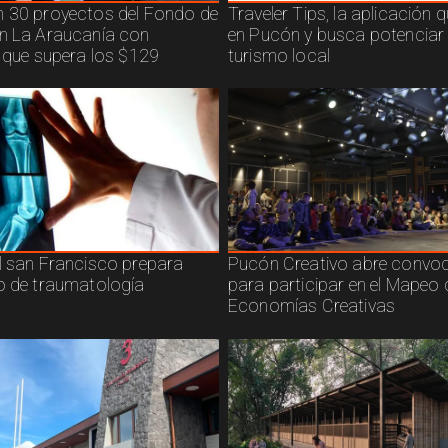
 30 proyectos del Fondo de
Traveler Tips, la aplicación 
n La Araucanía con
en Pucón y busca potenciar 
n que supera los $129
turismo local
l san Francisco prepara
Pucón Creativo abre convoc
o de traumatología
para participar en el Mapeo 
Economías Creativas