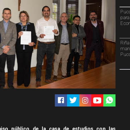
Pucó
para
Econ
Riña
mant
Puc
iso público de la casa de estudios con las